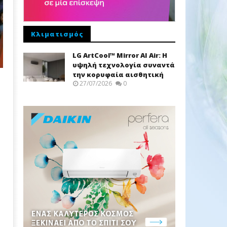
Κλιματισμός
LG ArtCool™ Mirror AI Air: Η
υψηλή τεχνολογία συναντά
την κορυφαία αισθητική
27/07/2026
0