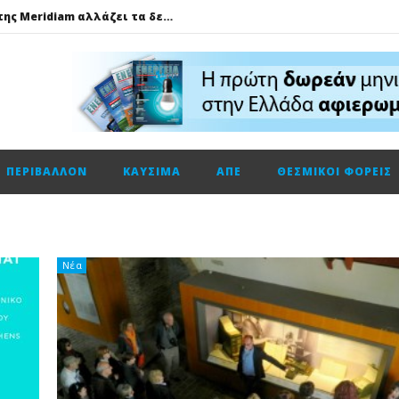
GSI: Η είσοδος της Meridiam αλλάζει τα δεδομένα για τη διασύνδεση Ελλάδας – Κύπρου
Ο Όμιλος AKTOR εξαγοράζει το 75% των εταιρειών ΗΛΕΚΤΩΡ και THALIS στο πλαίσιο στρατηγικής συνεργασίας με τον Όμιλο ΜΟΤΟΡ ΟΪΛ
Φυσικό αέριο: Σε ιστορικά χαμηλά τα αποθέματα της Ευρώπης
Metlen: Σε επίπεδο ρεκόρ τα EBITDA το εξάμηνο, στα 550 εκατ. ευρώ – Κέρδη 2,18 ευρώ ανά μετοχή
Όμιλος ΔΕΗ: Οικονομικά αποτελέσματα α΄ εξαμήνου 2026
ΠΕΡΙΒΆΛΛΟΝ
ΚΑΎΣΙΜΑ
ΑΠΕ
ΘΕΣΜΙΚΟΊ ΦΟΡΕΊΣ
Cenergy: Κέρδη εξαμήνου +45,3% με πωλήσεις +13%
ΔΕΗ: Τι περιμένει η αγορά από τα αποτελέσματα εξαμήνου
Η Νέα διπλή κορυφαία διάκριση για τη Schneider Electric στα Cloud Computing Awards 2026
Τηλεφωνική επικοινωνία του Υπουργού Περιβάλλοντος και Ενέργειας, κ. Σταύρου Παπασταύρου με τον Ισραηλινό ομόλογό του, κ. Eli Cohen
Νέα