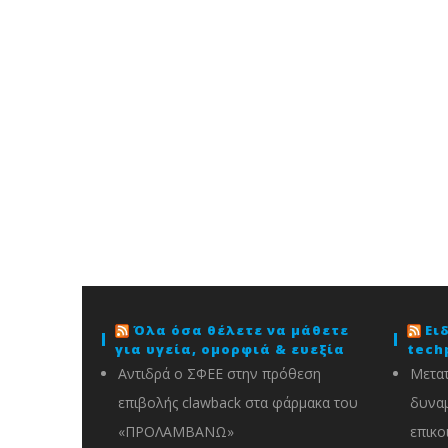
Όλα όσα θέλετε να μάθετε
Ει
για υγεία, ομορφιά & ευεξία
tech
Αντιδρά ο ΣΦΕΕ στην πρόθεση
Μετατ
επιβολής clawback στα φάρμακα του
δυναμ
«ΠΡΟΛΑΜΒΑΝΩ»
επικο