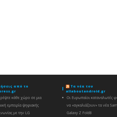
δήσεις από το
Τα νέα του
press.gr
allaboutandroid.gr
ρέψτε κάθε χώρο σε μια
Οι Ευρωπαίοι καταναλωτές φα
ική εμπειρία ψηφιακής
να «αγκαλιάζουν» τα νέα Sa
ινωνίας με την LG
Galaxy Z Fold8