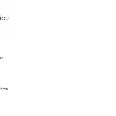
το
ύνται