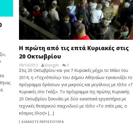
0
Η πρώτη από τις επτά Κυριακές στις
ι»,
20 Οκτωβρίου
υ
09/10/2013
EnergyIn
0
Στις 20 Οκτωβρίου και για 7 Κυριακές μέχρι το Μάιο του
τα
2014, η «Τεχνόπολις» του Δήμου Αθηναίων εγκαινιάζει το
θήνας
πρόγραμμα δράσεων για μικρούς και μεγάλους με τίτλο «7
νά
Κυριακές στο Γκάζι». Το πρόγραμμα της πρώτης Κυριακής
20 Οκτωβρίου ξεκινάει με δύο εικαστικά εργαστήρια με
τεχνικές θεατρικού παιχνιδιού με τίτλο «Το σπίτι μας, ο
κόσμος όλος!» […]
ΔΙΑΒΆΣΤΕ ΠΕΡΙΣΣΌΤΕΡΑ