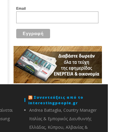
Email
Συνεντεύξεις από το
interestingpeople.gr
ίνεται
Andrea Battaglia, Country Manager
msung
Ιταλίας & Εμπορικός Διευθυντής
Ελλάδας, Κύπρου, Αλβανίας &