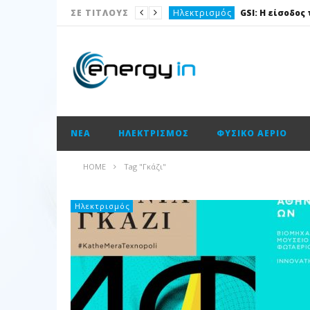
Ηλεκτρισμός
ΣΕ ΤΙΤΛΟΥΣ
Νέα
Νέα
Ισολογισμοί
Ισολογισμοί
ΝΈΑ
ΗΛΕΚΤΡΙΣΜΌΣ
ΦΥΣΙΚΌ ΑΈΡΙΟ
Ισολογισμοί
ΑΠΕ
HOME
Tag "Γκάζι"
Νέα
Νέα
Ηλεκτρισμός