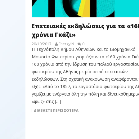
Επετειακές εκδηλώσεις για τα «16
χρόνια Γκάζι»
20/10/2017
EnergyIN
0
Η Τεχνόπολη Δήμου Αθηναίων και το Βιομηχανικό
Μουσείο Φωταερίου γιορτάζουν τα «160 χρόνια Γκάζ
160 χρόνια από την ίδρυση του παλιού εργοστασίο
φωταερίου της Αθήνας με μία σειρά επετειακών
εκδηλώσεων. Στη σχετική ανακοίνωση αναφέρονται 
εξής: «Από το 1857, το εργοστάσιο φωταερίου της Α
γεμίζει με ενέργεια όλη την πόλη και δίνει καθημερι
«φως» στις […]
ΔΙΑΒΆΣΤΕ ΠΕΡΙΣΣΌΤΕΡΑ