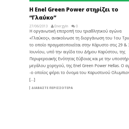
H Enel Green Power στηρίζει το
“Γλαύκο”
27/06/2013
EnergyIn
0
Η οργανωτική επιτροπή του τριαθλητικού αγώνα
«Γλαύκος», ανακοίνωσε τη διοργάνωση του 1ου Τρι
το οποίο πραγματοποιείται στην Κάρυστο στις 29 & 
Ιουνίου, υπό την αιγίδα του Δήμου Καρύστου, της
Περιφερειακής Ενότητας Εύβοιας και με την υποστήρ
μεγάλου χορηγού, της Enel Green Power Hellas. Ο 
-ο οποίος φέρει το όνομα του Καρυστινού Ολυμπιο
[…]
ΔΙΑΒΆΣΤΕ ΠΕΡΙΣΣΌΤΕΡΑ