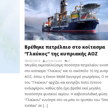
Βρέθηκε πετρέλαιο στο κοίτασμα
“Γλαύκος” της κυπριακής ΑΟΖ
08/02/2019
press-room
0
Μεγάλη εκμεταλλεύσιμη ποσότητα πετρελαίου ενοπ
στο κοίτασμα “Γλαύκος” και το οικόπεδο 10 της κυπρ
ΑΟΖ, όπου η Exxon Mobil διενεργεί γεωτρήσεις. Ο σ
του “Γλαύκου” αρχίζει και κεντρίζει πολύ έντονο
ενδιαφέρον, καθώς ήδη έχει βρεθεί εκεί μεγάλη
ποσόστητα φυσικού αερίου. Η ασβεστολιθική φύση
“Γλαύκου” ευνόησε στο να μπει το τρυπάνι του “Ste
IceMax” σε […]