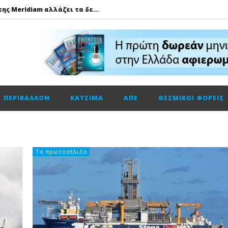
GSI: Η είσοδος της Meridiam αλλάζει τα δεδομένα για τη διασύνδεση Ελλάδας – Κύπρου
Ο Όμιλος AKTOR εξαγοράζει το 75% των εταιρειών ΗΛΕΚΤΩΡ και THALIS στο πλαίσιο στρατηγικής συνεργασίας με τον Όμιλο ΜΟΤΟΡ ΟΪΛ
Φυσικό αέριο: Σε ιστορικά χαμηλά τα αποθέματα της Ευρώπης
Metlen: Σε επίπεδο ρεκόρ τα EBITDA το εξάμηνο, στα 550 εκατ. ευρώ – Κέρδη 2,18 ευρώ ανά μετοχή
Όμιλος ΔΕΗ: Οικονομικά αποτελέσματα α΄ εξαμήνου 2026
ΠΕΡΙΒΆΛΛΟΝ
ΚΑΎΣΙΜΑ
ΑΠΕ
ΘΕΣΜΙΚΟΊ ΦΟΡΕΊΣ
Cenergy: Κέρδη εξαμήνου +45,3% με πωλήσεις +13%
ΔΕΗ: Τι περιμένει η αγορά από τα αποτελέσματα εξαμήνου
Η Νέα διπλή κορυφαία διάκριση για τη Schneider Electric στα Cloud Computing Awards 2026
Τηλεφωνική επικοινωνία του Υπουργού Περιβάλλοντος και Ενέργειας, κ. Σταύρου Παπασταύρου με τον Ισραηλινό ομόλογό του, κ. Eli Cohen
Το πρωτοσέλιδο