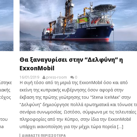
Θα ξαναγυρίσει στην “Δελφύνη” η
ExxonMobil
16/01/2019
press-room
0
ίστηκε
Η σιγή τόσο από τη μεριά της ExxonMobil όσο και από
ιακής
εκείνη της κυπριακής κυβέρνησης όσον αφορά στην
τόχος
έκβαση της πρώτης γεώτρησης του “Stena IceMax” στην
“Δελφύνη” δημιούργησε πολλά ερωτηματικά και τόνωσε τ
σενάρια συνωμοσίας. Ωστόσο, σύμφωνα με τις τελευταίες
 του
πληροφορίες από την Κύπρο, στην ίδια την ExxonMobil
na
υπάρχει ικανοποίηση για την μέχρι τώρα πορεία […]
ΔΙΑΒΆΣΤΕ ΠΕΡΙΣΣΌΤΕΡΑ