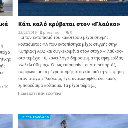
ικά
Κάτι καλό κρύβεται στον «Γλαύκο»
22/02/2019
press-room
0
Για τον εντοπισμό του καλύτερου μέχρι στιγμής
κοιτάσματος ΦΑ που εντοπίστηκε μέχρι στιγμής στην
 η
Κυπριακή ΑΟΖ και συγκεκριμένα στον στόχο «Γλαύκος»
στόχο
στο τεμάχιο 10, κάνει λόγο δημοσίευμα της εφημερίδας
ητικής
«Φιλελεύθερος». Όπως επισημαίνεται στο ρεπορτάζ,
κής
σύμφωνα με τα μέχρι στιγμής στοιχεία από τη γεώτρηση
ι η
στον στόχο «Γλαύκος», έχει ανακαλυφθεί ένα καλό,
εμπορεύσιμο κοίτασμα. Τα μέχρι τώρα […]
ιο 10
ΔΙΑΒΆΣΤΕ ΠΕΡΙΣΣΌΤΕΡΑ
Το πρωτοσέλιδο