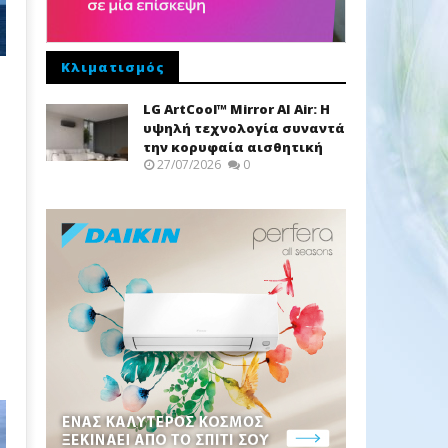
Κλιματισμός
LG ArtCool™ Mirror AI Air: Η
υψηλή τεχνολογία συναντά
την κορυφαία αισθητική
27/07/2026
0