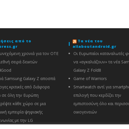
δήσεις από το
Τα νέα του
press.gr
allaboutandroid.gr
υνεχόμενη χρονιά για τον ΟΤΕ
Οι Ευρωπαίοι καταναλωτές φα
ιεθνή σειρά δεικτών
να «αγκαλιάζουν» τα νέα Sa
4Good
Galaxy Z Fold8
ρά Samsung Galaxy Z αποσπά
Game of Warriors
ογες κριτικές από διάφορα
Smartwatch αντί για smartph
 σε όλη την Ευρώπη
επιλογή που κερδίζει την
ρέψτε κάθε χώρο σε μια
εμπιστοσύνη όλο και περισσ
ική εμπειρία ψηφιακής
οικογενειών
ινωνίας με την LG