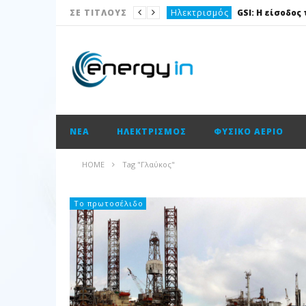
Ηλεκτρισμός
ΣΕ ΤΙΤΛΟΥΣ
Νέα
Νέα
Ισολογισμοί
Ισολογισμοί
ΝΈΑ
ΗΛΕΚΤΡΙΣΜΌΣ
ΦΥΣΙΚΌ ΑΈΡΙΟ
Ισολογισμοί
ΑΠΕ
HOME
Tag "Γλαύκος"
Νέα
Νέα
Το πρωτοσέλιδο