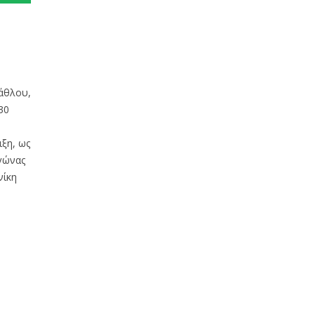
άθλου,
30
ιξη, ως
αγώνας
νίκη