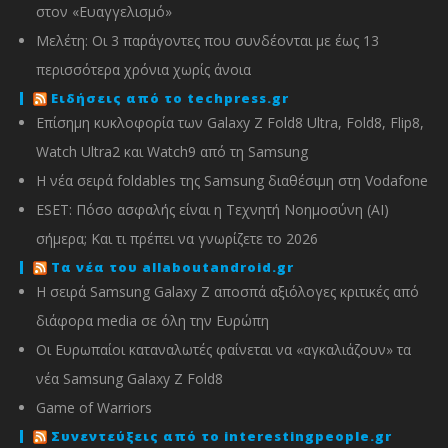
στον «Ευαγγελισμό»
Μελέτη: Οι 3 παράγοντες που συνδέονται με έως 13
περισσότερα χρόνια χωρίς άνοια
Ειδήσεις από το techpress.gr
Επίσημη κυκλοφορία των Galaxy Z Fold8 Ultra, Fold8, Flip8,
Watch Ultra2 και Watch9 από τη Samsung
Η νέα σειρά foldables της Samsung διαθέσιμη στη Vodafone
ESET: Πόσο ασφαλής είναι η Τεχνητή Νοημοσύνη (AI)
σήμερα; Και τι πρέπει να γνωρίζετε το 2026
Τα νέα του allaboutandroid.gr
Η σειρά Samsung Galaxy Z αποσπά αξιόλογες κριτικές από
διάφορα media σε όλη την Ευρώπη
Οι Ευρωπαίοι καταναλωτές φαίνεται να «αγκαλιάζουν» τα
νέα Samsung Galaxy Z Fold8
Game of Warriors
Συνεντεύξεις από το interestingpeople.gr