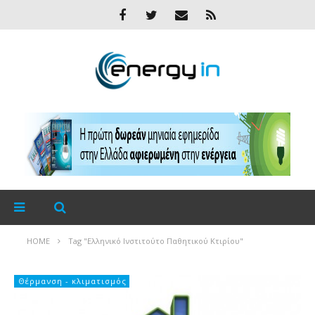
HOME
Tag "Ελληνικό Ινστιτούτο Παθητικού Κτιρίου"
Θέρμανση - κλιματισμός