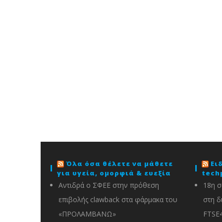
Όλα όσα θέλετε να μάθετε
Ει
για υγεία, ομορφιά & ευεξία
tech
Αντιδρά ο ΣΦΕΕ στην πρόθεση
18η σ
επιβολής clawback στα φάρμακα του
στη δ
«ΠΡΟΛΑΜΒΑΝΩ»
FTSE