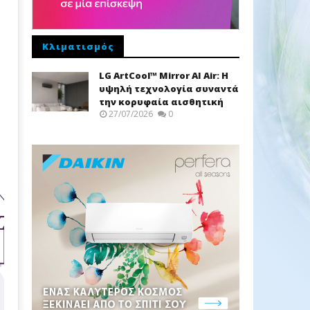
Κλιματισμός
LG ArtCool™ Mirror AI Air: Η
υψηλή τεχνολογία συναντά
την κορυφαία αισθητική
27/07/2026
0