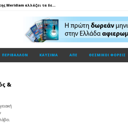
GSI: Η είσοδος της Meridiam αλλάζει τα δεδομένα για τη διασύνδεση Ελλάδας – Κύπρου
Ο Όμιλος AKTOR εξαγοράζει το 75% των εταιρειών ΗΛΕΚΤΩΡ και THALIS στο πλαίσιο στρατηγικής συνεργασίας με τον Όμιλο ΜΟΤΟΡ ΟΪΛ
Φυσικό αέριο: Σε ιστορικά χαμηλά τα αποθέματα της Ευρώπης
Metlen: Σε επίπεδο ρεκόρ τα EBITDA το εξάμηνο, στα 550 εκατ. ευρώ – Κέρδη 2,18 ευρώ ανά μετοχή
Όμιλος ΔΕΗ: Οικονομικά αποτελέσματα α΄ εξαμήνου 2026
ΠΕΡΙΒΆΛΛΟΝ
ΚΑΎΣΙΜΑ
ΑΠΕ
ΘΕΣΜΙΚΟΊ ΦΟΡΕΊΣ
Cenergy: Κέρδη εξαμήνου +45,3% με πωλήσεις +13%
ΔΕΗ: Τι περιμένει η αγορά από τα αποτελέσματα εξαμήνου
Η Νέα διπλή κορυφαία διάκριση για τη Schneider Electric στα Cloud Computing Awards 2026
ός &
Τηλεφωνική επικοινωνία του Υπουργού Περιβάλλοντος και Ενέργειας, κ. Σταύρου Παπασταύρου με τον Ισραηλινό ομόλογό του, κ. Eli Cohen
γειακή
ν
λάβει