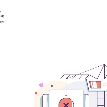
,
ική
την