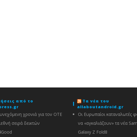
δήσεις από το
Τα νέα του
press.gr
allaboutandroid.gr
υνεχόμενη χρονιά για τον ΟΤΕ
Οι Ευρωπαίοι καταναλωτές φα
ιεθνή σειρά δεικτών
να «αγκαλιάζουν» τα νέα Sa
4Good
Galaxy Z Fold8