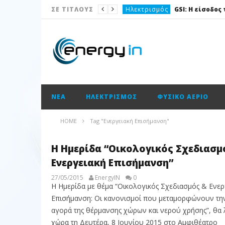
Ηλεκτρισμός
ΣΕ ΤΙΤΛΟΥΣ
Νέα
Νέα
Ισολογισμοί
Ισολογισμοί
ΝΈΑ
ΗΛΕΚΤΡΙΣΜΌΣ
ΦΥΣΙΚΌ ΑΈΡΙΟ
Ισολογισμοί
ΑΠΕ
HOME
Tag "Ενεργειακή Επισήμανση"
Νέα
Η Ημερίδα “Οικολογικός Σχεδιασμ
Νέα
Ενεργειακή Επισήμανση”
27/05/2015
EnergyIN
0
Η Ημερίδα με θέμα “Οικολογικός Σχεδιασμός & Ενερ
Επισήμανση: Οι κανονισμοί που μεταμορφώνουν τη
αγορά της θέρμανσης χώρων και νερού χρήσης”, θα 
χώρα τη Δευτέρα, 8 Ιουνίου 2015 στο Αμφιθέατρο