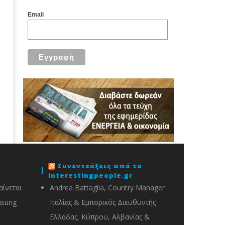
Email
Συνεντεύξεις από το
interestingpeople.gr
ίνεται
Andrea Battaglia, Country Manager
msung
Ιταλίας & Εμπορικός Διευθυντής
Ελλάδας, Κύπρου, Αλβανίας &