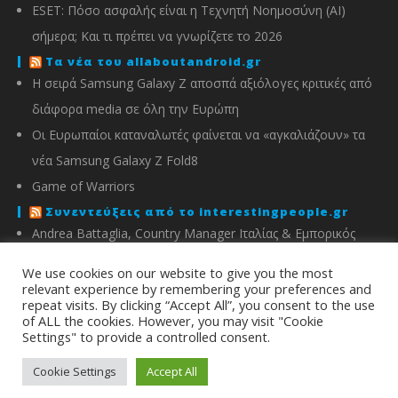
ESET: Πόσο ασφαλής είναι η Τεχνητή Νοημοσύνη (AI)
σήμερα; Και τι πρέπει να γνωρίζετε το 2026
Τα νέα του allaboutandroid.gr
Η σειρά Samsung Galaxy Z αποσπά αξιόλογες κριτικές από
διάφορα media σε όλη την Ευρώπη
Οι Ευρωπαίοι καταναλωτές φαίνεται να «αγκαλιάζουν» τα
νέα Samsung Galaxy Z Fold8
Game of Warriors
Συνεντεύξεις από το interestingpeople.gr
Andrea Battaglia, Country Manager Ιταλίας & Εμπορικός
Διευθυντής Ελλάδας, Κύπρου, Αλβανίας & Μάλτας της
We use cookies on our website to give you the most
IMOU
relevant experience by remembering your preferences and
repeat visits. By clicking “Accept All”, you consent to the use
Μιχάλης Χειμώνας, Γενικός Διευθυντής ΣΦΕΕ
of ALL the cookies. However, you may visit "Cookie
Settings" to provide a controlled consent.
info@energyin.gr
Cookie Settings
Accept All