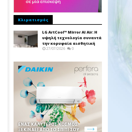
Κλιματισμός
LG ArtCool™ Mirror AI Air: Η
υψηλή τεχνολογία συναντά
την κορυφαία αισθητική
27/07/2026
0