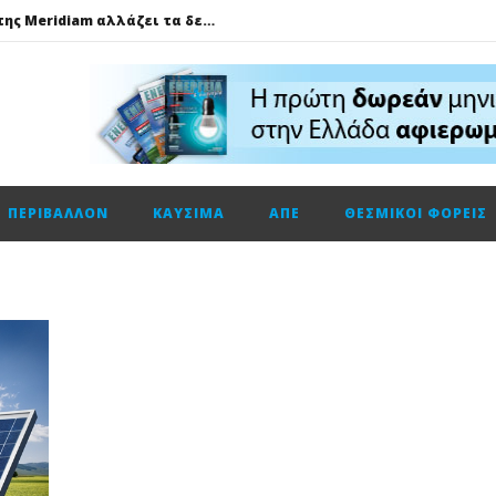
GSI: Η είσοδος της Meridiam αλλάζει τα δεδομένα για τη διασύνδεση Ελλάδας – Κύπρου
Ο Όμιλος AKTOR εξαγοράζει το 75% των εταιρειών ΗΛΕΚΤΩΡ και THALIS στο πλαίσιο στρατηγικής συνεργασίας με τον Όμιλο ΜΟΤΟΡ ΟΪΛ
Φυσικό αέριο: Σε ιστορικά χαμηλά τα αποθέματα της Ευρώπης
Metlen: Σε επίπεδο ρεκόρ τα EBITDA το εξάμηνο, στα 550 εκατ. ευρώ – Κέρδη 2,18 ευρώ ανά μετοχή
Όμιλος ΔΕΗ: Οικονομικά αποτελέσματα α΄ εξαμήνου 2026
ΠΕΡΙΒΆΛΛΟΝ
ΚΑΎΣΙΜΑ
ΑΠΕ
ΘΕΣΜΙΚΟΊ ΦΟΡΕΊΣ
Cenergy: Κέρδη εξαμήνου +45,3% με πωλήσεις +13%
ΔΕΗ: Τι περιμένει η αγορά από τα αποτελέσματα εξαμήνου
Η Νέα διπλή κορυφαία διάκριση για τη Schneider Electric στα Cloud Computing Awards 2026
Τηλεφωνική επικοινωνία του Υπουργού Περιβάλλοντος και Ενέργειας, κ. Σταύρου Παπασταύρου με τον Ισραηλινό ομόλογό του, κ. Eli Cohen