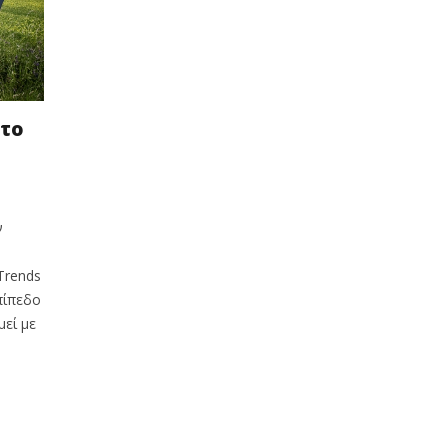
 το
ν
Trends
πίπεδο
μεί με