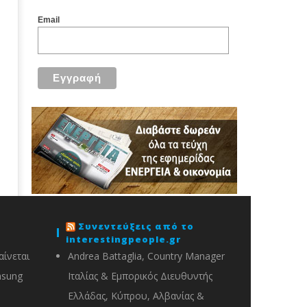
Email
Συνεντεύξεις από το
interestingpeople.gr
ίνεται
Andrea Battaglia, Country Manager
msung
Ιταλίας & Εμπορικός Διευθυντής
Ελλάδας, Κύπρου, Αλβανίας &