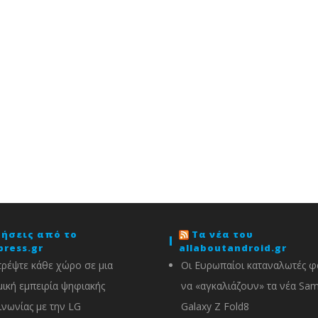
δήσεις από το
Τα νέα του
press.gr
allaboutandroid.gr
ρέψτε κάθε χώρο σε μια
Οι Ευρωπαίοι καταναλωτές φα
ική εμπειρία ψηφιακής
να «αγκαλιάζουν» τα νέα Sa
ινωνίας με την LG
Galaxy Z Fold8