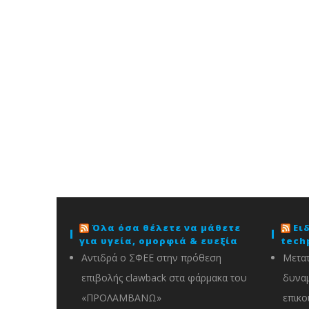
Όλα όσα θέλετε να μάθετε
Ει
για υγεία, ομορφιά & ευεξία
tech
Αντιδρά ο ΣΦΕΕ στην πρόθεση
Μετατ
επιβολής clawback στα φάρμακα του
δυναμ
«ΠΡΟΛΑΜΒΑΝΩ»
επικο