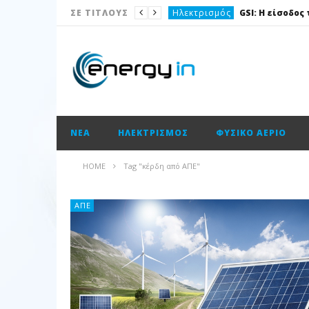
Ηλεκτρισμός
ΣΕ ΤΙΤΛΟΥΣ
Νέα
Νέα
Ισολογισμοί
Ισολογισμοί
ΝΈΑ
ΗΛΕΚΤΡΙΣΜΌΣ
ΦΥΣΙΚΌ ΑΈΡΙΟ
Ισολογισμοί
ΑΠΕ
HOME
Tag "κέρδη από ΑΠΕ"
Νέα
Νέα
ΑΠΕ