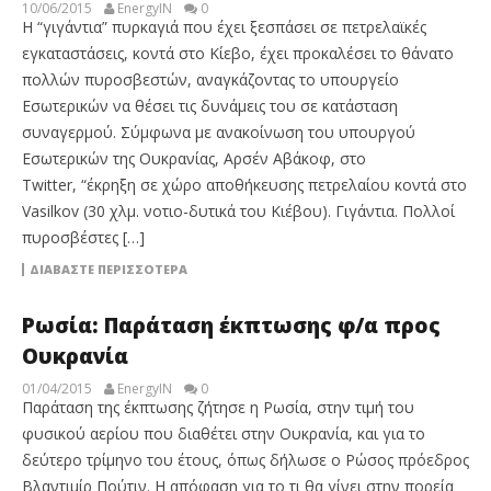
10/06/2015
EnergyIN
0
Η “γιγάντια” πυρκαγιά που έχει ξεσπάσει σε πετρελαϊκές
εγκαταστάσεις, κοντά στο Κίεβο, έχει προκαλέσει το θάνατο
πολλών πυροσβεστών, αναγκάζοντας το υπουργείο
Εσωτερικών να θέσει τις δυνάμεις του σε κατάσταση
συναγερμού. Σύμφωνα με ανακοίνωση του υπουργού
Εσωτερικών της Ουκρανίας, Αρσέν Αβάκοφ, στο
Twitter, “έκρηξη σε χώρο αποθήκευσης πετρελαίου κοντά στο
Vasilkov (30 χλμ. νοτιο-δυτικά του Κιέβου). Γιγάντια. Πολλοί
πυροσβέστες […]
ΔΙΑΒΆΣΤΕ ΠΕΡΙΣΣΌΤΕΡΑ
Ρωσία: Παράταση έκπτωσης φ/α προς
Ουκρανία
01/04/2015
EnergyIN
0
Παράταση της έκπτωσης ζήτησε η Ρωσία, στην τιμή του
φυσικού αερίου που διαθέτει στην Ουκρανία, και για το
δεύτερο τρίμηνο του έτους, όπως δήλωσε ο Ρώσος πρόεδρος
Βλαντιμίρ Πούτιν. Η απόφαση για το τι θα γίνει στην πορεία