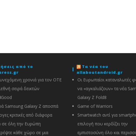
δήσεις από το
Τα νέα του
press.gr
allaboutandroid.gr
υνεχόμενη χρονιά για τον ΟΤΕ
Οι Ευρωπαίοι καταναλωτές φα
ιεθνή σειρά δεικτών
να «αγκαλιάζουν» τα νέα Sa
4Good
Galaxy Z Fold8
ρά Samsung Galaxy Z αποσπά
Game of Warriors
ογες κριτικές από διάφορα
Smartwatch αντί για smartph
 σε όλη την Ευρώπη
επιλογή που κερδίζει την
ρέψτε κάθε χώρο σε μια
εμπιστοσύνη όλο και περισσ