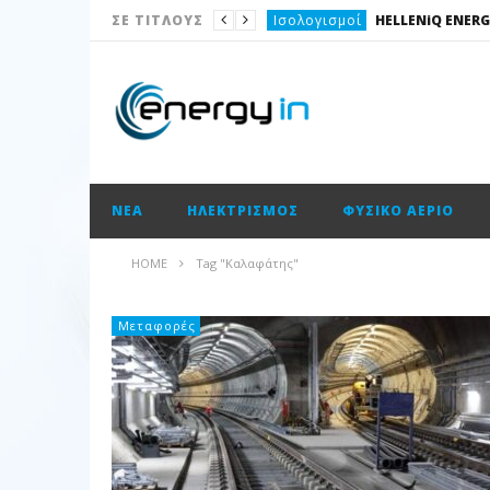
Ισολογισμοί
ΣΕ ΤΙΤΛΟΥΣ
Ηλεκτρισμός
Νέα
Νέα
Ισολογισμοί
ΝΈΑ
ΗΛΕΚΤΡΙΣΜΌΣ
ΦΥΣΙΚΌ ΑΈΡΙΟ
Ισολογισμοί
Ισολογισμοί
HOME
Tag "Καλαφάτης"
ΑΠΕ
Ενεργειακές επισημάνσεις
Μεταφορές