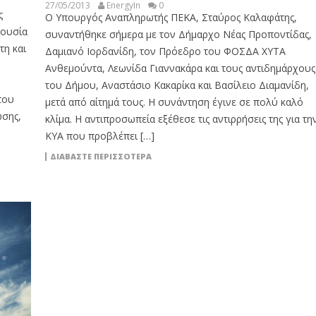
27/05/2013
EnergyIn
0
ς
Ο Υπουργός Αναπληρωτής ΠΕΚΑ, Σταύρος Καλαφάτης,
ρουσία
συναντήθηκε σήμερα με τον Δήμαρχο Νέας Προποντίδας,
η και
Δαμιανό Ιορδανίδη, τον Πρόεδρο του ΦΟΣΔΑ ΧΥΤΑ
Ανθεμούντα, Λεωνίδα Γιαννακάρα και τους αντιδημάρχους
του Δήμου, Αναστάσιο Κακαρίκα και Βασίλειο Διαμανίδη,
του
μετά από αίτημά τους. Η συνάντηση έγινε σε πολύ καλό
ωσης,
κλίμα. Η αντιπροσωπεία εξέθεσε τις αντιρρήσεις της για τη
ΚΥΑ που προβλέπει […]
ΔΙΑΒΆΣΤΕ ΠΕΡΙΣΣΌΤΕΡΑ