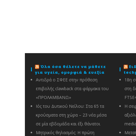
Όλα όσα θέλετε να μάθετε
Ει
για υγεία, ομορφιά & ευεξία
tech
Αντιδρά ο ΣΦΕΕ στην πρόθεση
18η σ
επιβολής clawback στα φάρμακα του
στη δ
«ΠΡΟΛΑΜΒΑΝΩ»
FTSE
Ιός του Δυτικού Νείλου: Στα 65 τα
Η σει
κρούσματα στη χώρα – 23 νέα μέσα
αξιόλ
σε μία εβδομάδα και έξι θάνατοι
media
Μητρικός θηλασμός: Η πρώτη
Μετατ