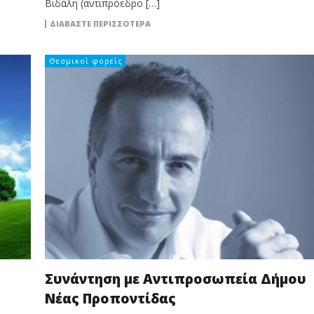
Βιδάλη (αντιπρόεδρο […]
ΔΙΑΒΆΣΤΕ ΠΕΡΙΣΣΌΤΕΡΑ
Θεσμικοί φορείς
Συνάντηση με Aντιπροσωπ​εία Δήμου
Νέας Προποντίδα​ς