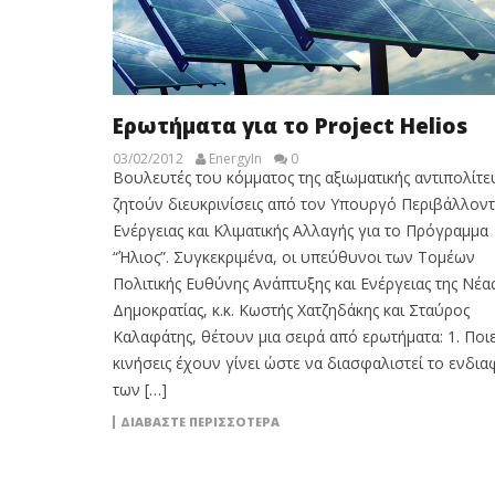
Ερωτήματα για το Project Helios
03/02/2012
EnergyIn
0
Βουλευτές του κόμματος της αξιωματικής αντιπολίτε
ζητούν διευκρινίσεις από τον Υπουργό Περιβάλλοντ
Ενέργειας και Κλιματικής Αλλαγής για το Πρόγραμμα
“Ήλιος”. Συγκεκριμένα, οι υπεύθυνοι των Τομέων
Πολιτικής Ευθύνης Ανάπτυξης και Ενέργειας της Νέα
Δημοκρατίας, κ.κ. Κωστής Χατζηδάκης και Σταύρος
Καλαφάτης, θέτουν μια σειρά από ερωτήματα: 1. Ποι
κινήσεις έχουν γίνει ώστε να διασφαλιστεί το ενδι
των […]
ΔΙΑΒΆΣΤΕ ΠΕΡΙΣΣΌΤΕΡΑ