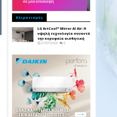
Κλιματισμός
LG ArtCool™ Mirror AI Air: Η
υψηλή τεχνολογία συναντά
την κορυφαία αισθητική
27/07/2026
0