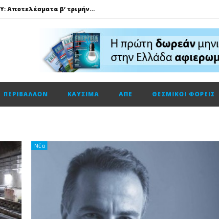
HELLENiQ ENERGY: Αποτελέσματα β’ τριμήνου – α’ εξαμήνου 2026
GSI: Η είσοδος της Meridiam αλλάζει τα δεδομένα για τη διασύνδεση Ελλάδας – Κύπρου
Ο Όμιλος AKTOR εξαγοράζει το 75% των εταιρειών ΗΛΕΚΤΩΡ και THALIS στο πλαίσιο στρατηγικής συνεργασίας με τον Όμιλο ΜΟΤΟΡ ΟΪΛ
Φυσικό αέριο: Σε ιστορικά χαμηλά τα αποθέματα της Ευρώπης
Metlen: Σε επίπεδο ρεκόρ τα EBITDA το εξάμηνο, στα 550 εκατ. ευρώ – Κέρδη 2,18 ευρώ ανά μετοχή
ΠΕΡΙΒΆΛΛΟΝ
ΚΑΎΣΙΜΑ
ΑΠΕ
ΘΕΣΜΙΚΟΊ ΦΟΡΕΊΣ
Όμιλος ΔΕΗ: Οικονομικά αποτελέσματα α΄ εξαμήνου 2026
Cenergy: Κέρδη εξαμήνου +45,3% με πωλήσεις +13%
ΔΕΗ: Τι περιμένει η αγορά από τα αποτελέσματα εξαμήνου
Ενεργειακή αναβάθμιση κτηρίων: Παθητικές παρεμβάσεις που κάνουν τη διαφορά
Νέα