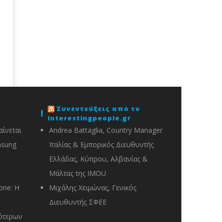
Συνεντεύξεις από το
interestingpeople.gr
ίνεται
Andrea Battaglia, Country Manager
msung
Ιταλίας & Εμπορικός Διευθυντής
Ελλάδας, Κύπρου, Αλβανίας &
Μάλτας της IMOU
one: Η
Μιχάλης Χειμώνας, Γενικός
Διευθυντής ΣΦΕΕ
ότερων