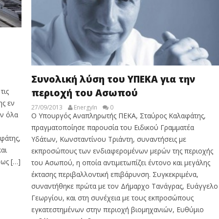
Συνολική λύση του ΥΠΕΚΑ για την
περιοχή του Ασωπού
τις
ης εν
27/09/2013
EnergyIn
0
ν όλα
Ο Υπουργός Αναπληρωτής ΠΕΚΑ, Σταύρος Καλαφάτης,
πραγματοποίησε παρουσία του Ειδικού Γραμματέα
φάτης,
Υδάτων, Κωνσταντίνου Τριάντη, συναντήσεις με
αι
εκπροσώπους των ενδιαφερομένων μερών της περιοχής
 ως […]
του Ασωπού, η οποία αντιμετωπίζει έντονο και μεγάλης
έκτασης περιβαλλοντική επιβάρυνση. Συγκεκριμένα,
συναντήθηκε πρώτα με τον Δήμαρχο Τανάγρας, Ευάγγελο
Γεωργίου, και στη συνέχεια με τους εκπροσώπους
εγκατεστημένων στην περιοχή βιομηχανιών, Ευθύμιο