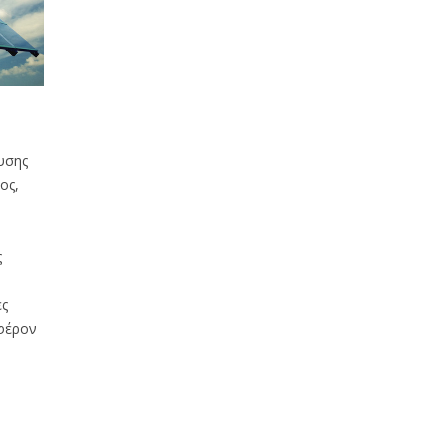
υσης
ος,
ς
ες
αφέρον