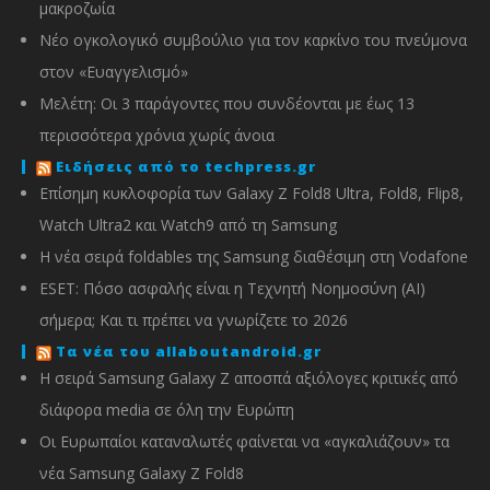
μακροζωία
Νέο ογκολογικό συμβούλιο για τον καρκίνο του πνεύμονα
στον «Ευαγγελισμό»
Μελέτη: Οι 3 παράγοντες που συνδέονται με έως 13
περισσότερα χρόνια χωρίς άνοια
Ειδήσεις από το techpress.gr
Επίσημη κυκλοφορία των Galaxy Z Fold8 Ultra, Fold8, Flip8,
Watch Ultra2 και Watch9 από τη Samsung
Η νέα σειρά foldables της Samsung διαθέσιμη στη Vodafone
ESET: Πόσο ασφαλής είναι η Τεχνητή Νοημοσύνη (AI)
σήμερα; Και τι πρέπει να γνωρίζετε το 2026
Τα νέα του allaboutandroid.gr
Η σειρά Samsung Galaxy Z αποσπά αξιόλογες κριτικές από
διάφορα media σε όλη την Ευρώπη
Οι Ευρωπαίοι καταναλωτές φαίνεται να «αγκαλιάζουν» τα
νέα Samsung Galaxy Z Fold8