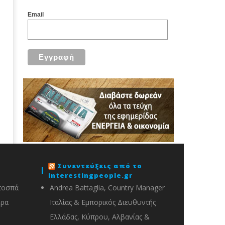
Email
Συνεντεύξεις από το
interestingpeople.gr
ποσπά
Andrea Battaglia, Country Manager
ορα
Ιταλίας & Εμπορικός Διευθυντής
Ελλάδας, Κύπρου, Αλβανίας &