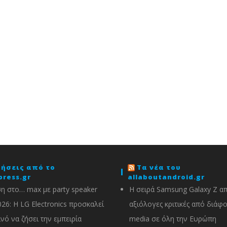
δήσεις από το
Τα νέα του
press.gr
allaboutandroid.gr
η στο… max με party speaker
Η σειρά Samsung Galaxy Z α
026: Η LG Electronics προσκαλεί
αξιόλογες κριτικές από διάφ
ινό να ζήσει την εμπειρία
media σε όλη την Ευρώπη