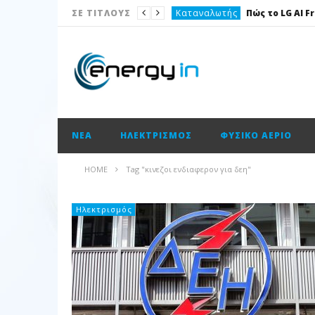
Καταναλωτής
ΣΕ ΤΙΤΛΟΥΣ
Το θέμα της ημέρας
Ισολογισμοί
Ενεργειακές επισημάνσεις
Νέα
ΝΈΑ
ΗΛΕΚΤΡΙΣΜΌΣ
ΦΥΣΙΚΌ ΑΈΡΙΟ
Ισολογισμοί
Ηλεκτρισμός
HOME
Tag "κινεζοι ενδιαφερον για δεη"
Νέα
Κατασκευαστικές
Ηλεκτρισμός