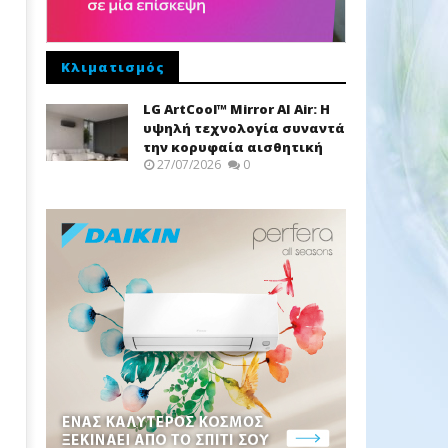
Κλιματισμός
LG ArtCool™ Mirror AI Air: Η
υψηλή τεχνολογία συναντά
την κορυφαία αισθητική
27/07/2026
0