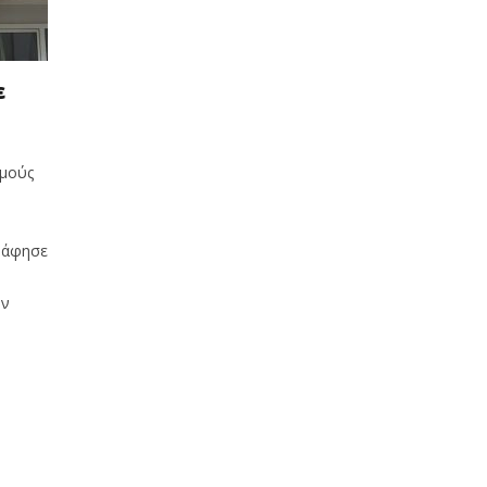
ε
σμούς
 άφησε
ην