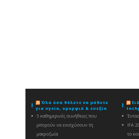
Όλα όσα θέλετε να μάθετε
Ει
για υγεία, ομορφιά & ευεξία
tech
5 καθημερινές συνήθειες που
Έντασ
μπορούν να ενισχύσουν τη
IFA 2
μακροζωία
το κο