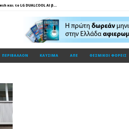
Πώς το LG AI Fresh και το LG DUALCOOL AI βοηθούν να επικεντρωνόμαστε στη φιλοξενία των καλεσμένων μας
ΔΕΗ – Vodafone: Στα 130 εκατ. ευρώ το τίμημα για την κοινή εταιρεία οπτικών ινών
Fourlis: Το profit warning και γιατί η Edison βλέπει το ποτήρι μισογεμάτο
Ενεργειακή αναβάθμιση κτηρίων: Παθητικές παρεμβάσεις που κάνουν τη διαφορά
Τηλεφωνική επικοινωνία του Υπουργού Περιβάλλοντος και Ενέργειας, κ. Σταύρου Παπασταύρου με τον Ισραηλινό ομόλογό του, κ. Eli Cohen
ΠΕΡΙΒΆΛΛΟΝ
ΚΑΎΣΙΜΑ
ΑΠΕ
ΘΕΣΜΙΚΟΊ ΦΟΡΕΊΣ
HELLENiQ ENERGY: Αποτελέσματα β’ τριμήνου – α’ εξαμήνου 2026
GSI: Η είσοδος της Meridiam αλλάζει τα δεδομένα για τη διασύνδεση Ελλάδας – Κύπρου
Ο Όμιλος AKTOR εξαγοράζει το 75% των εταιρειών ΗΛΕΚΤΩΡ και THALIS στο πλαίσιο στρατηγικής συνεργασίας με τον Όμιλο ΜΟΤΟΡ ΟΪΛ
Η Trade Estates ανακοινώνει τη συμφωνία για την απόκτηση ποσοστού 50% στο Sofia South Ring Mall