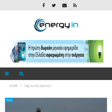
HOME
Tag "κοινές έρευνες"
Νέα