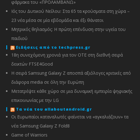
φάρμακα του «ΠΡΟΛΑΜΒΑΝΩ»
Ιός του Δυτικού Νείλου: Στα 65 τα κρούσματα στη χώρα –
23 νέα μέσα σε μία εβδομάδα και έξι θάνατοι
Μητρικός θηλασμός: Η πρώτη επένδυση στην υγεία του
παιδιού
Ειδήσεις από το techpress.gr
18η συνεχόμενη χρονιά για τον ΟΤΕ στη διεθνή σειρά
δεικτών FTSE4Good
Η σειρά Samsung Galaxy Z αποσπά αξιόλογες κριτικές από
διάφορα media σε όλη την Ευρώπη
Μετατρέψτε κάθε χώρο σε μια δυναμική εμπειρία ψηφιακής
επικοινωνίας με την LG
Τα νέα του allaboutandroid.gr
Οι Ευρωπαίοι καταναλωτές φαίνεται να «αγκαλιάζουν» τα
νέα Samsung Galaxy Z Fold8
Game of Warriors