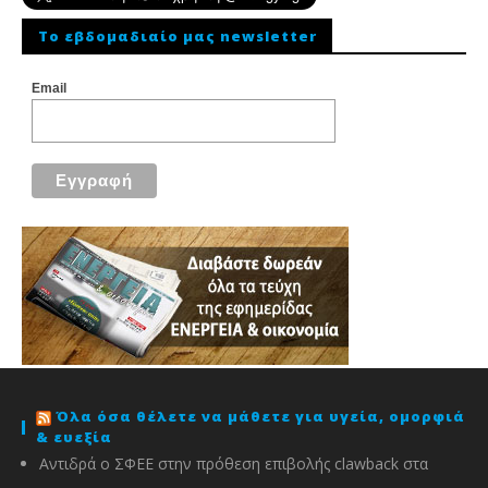
To εβδομαδιαίο μας newsletter
Email
Όλα όσα θέλετε να μάθετε για υγεία, ομορφιά
& ευεξία
Αντιδρά ο ΣΦΕΕ στην πρόθεση επιβολής clawback στα