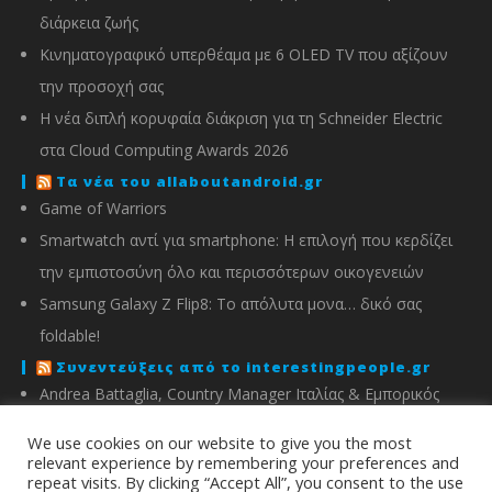
διάρκεια ζωής
Κινηματογραφικό υπερθέαμα με 6 OLED TV που αξίζουν
την προσοχή σας
Η νέα διπλή κορυφαία διάκριση για τη Schneider Electric
στα Cloud Computing Awards 2026
Τα νέα του allaboutandroid.gr
Game of Warriors
Smartwatch αντί για smartphone: Η επιλογή που κερδίζει
την εμπιστοσύνη όλο και περισσότερων οικογενειών
Samsung Galaxy Z Flip8: Το απόλυτα μονα… δικό σας
foldable!
Συνεντεύξεις από το interestingpeople.gr
Andrea Battaglia, Country Manager Ιταλίας & Εμπορικός
Διευθυντής Ελλάδας, Κύπρου, Αλβανίας & Μάλτας της
We use cookies on our website to give you the most
IMOU
relevant experience by remembering your preferences and
repeat visits. By clicking “Accept All”, you consent to the use
Μιχάλης Χειμώνας, Γενικός Διευθυντής ΣΦΕΕ