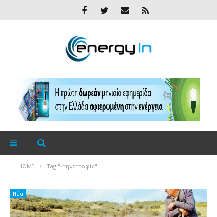
HOME
Tag "κτηνοτροφία"
Νέα