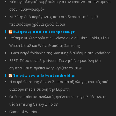
Νέο ογκολογικό συμβούλιο για τον καρκίνο του πνεύμονα
στον «Ευαγγελισμό»
Μελέτη: Οι 3 παράγοντες που συνδέονται με έως 13
περισσότερα χρόνια χωρίς άνοια
Ειδήσεις από το techpress.gr
Επίσημη κυκλοφορία των Galaxy Z Fold8 Ultra, Fold8, Flip8,
Watch Ultra2 και Watch9 από τη Samsung
Η νέα σειρά foldables της Samsung διαθέσιμη στη Vodafone
ESET: Πόσο ασφαλής είναι η Τεχνητή Νοημοσύνη (AI)
σήμερα; Και τι πρέπει να γνωρίζετε το 2026
Τα νέα του allaboutandroid.gr
Η σειρά Samsung Galaxy Z αποσπά αξιόλογες κριτικές από
διάφορα media σε όλη την Ευρώπη
Οι Ευρωπαίοι καταναλωτές φαίνεται να «αγκαλιάζουν» τα
νέα Samsung Galaxy Z Fold8
Game of Warriors