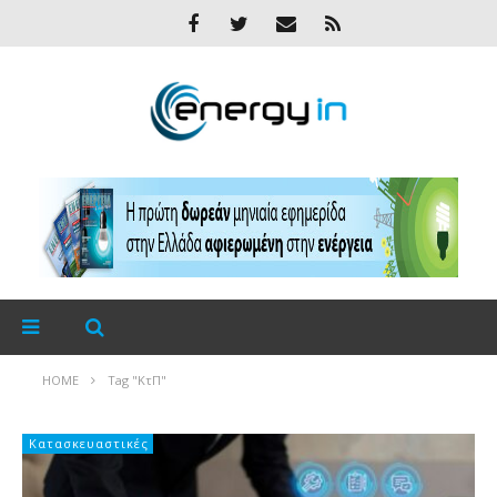
HOME
Tag "ΚτΠ"
Κατασκευαστικές