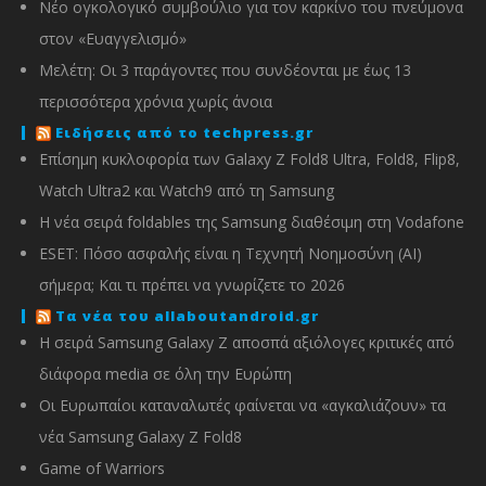
Νέο ογκολογικό συμβούλιο για τον καρκίνο του πνεύμονα
στον «Ευαγγελισμό»
Μελέτη: Οι 3 παράγοντες που συνδέονται με έως 13
περισσότερα χρόνια χωρίς άνοια
Ειδήσεις από το techpress.gr
Επίσημη κυκλοφορία των Galaxy Z Fold8 Ultra, Fold8, Flip8,
Watch Ultra2 και Watch9 από τη Samsung
Η νέα σειρά foldables της Samsung διαθέσιμη στη Vodafone
ESET: Πόσο ασφαλής είναι η Τεχνητή Νοημοσύνη (AI)
σήμερα; Και τι πρέπει να γνωρίζετε το 2026
Τα νέα του allaboutandroid.gr
Η σειρά Samsung Galaxy Z αποσπά αξιόλογες κριτικές από
διάφορα media σε όλη την Ευρώπη
Οι Ευρωπαίοι καταναλωτές φαίνεται να «αγκαλιάζουν» τα
νέα Samsung Galaxy Z Fold8
Game of Warriors