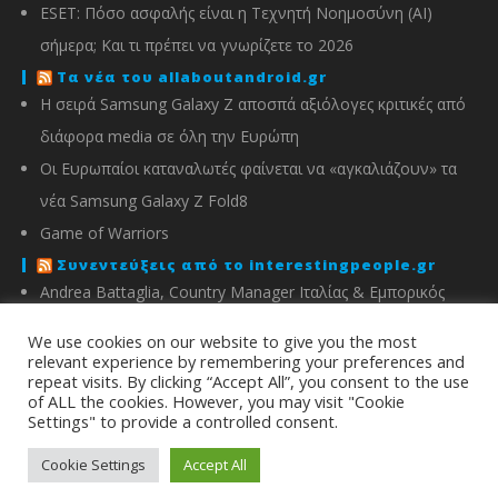
ESET: Πόσο ασφαλής είναι η Τεχνητή Νοημοσύνη (AI)
σήμερα; Και τι πρέπει να γνωρίζετε το 2026
Τα νέα του allaboutandroid.gr
Η σειρά Samsung Galaxy Z αποσπά αξιόλογες κριτικές από
διάφορα media σε όλη την Ευρώπη
Οι Ευρωπαίοι καταναλωτές φαίνεται να «αγκαλιάζουν» τα
νέα Samsung Galaxy Z Fold8
Game of Warriors
Συνεντεύξεις από το interestingpeople.gr
Andrea Battaglia, Country Manager Ιταλίας & Εμπορικός
Διευθυντής Ελλάδας, Κύπρου, Αλβανίας & Μάλτας της
We use cookies on our website to give you the most
IMOU
relevant experience by remembering your preferences and
repeat visits. By clicking “Accept All”, you consent to the use
Μιχάλης Χειμώνας, Γενικός Διευθυντής ΣΦΕΕ
of ALL the cookies. However, you may visit "Cookie
Settings" to provide a controlled consent.
info@energyin.gr
Cookie Settings
Accept All