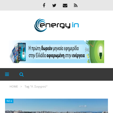
HOME
Tag "Λ. Συγγρού"
Νέα