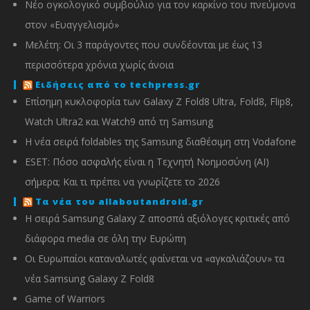
Νέο ογκολογικό συμβούλιο για τον καρκίνο του πνεύμονα
στον «Ευαγγελισμό»
Μελέτη: Οι 3 παράγοντες που συνδέονται με έως 13
περισσότερα χρόνια χωρίς άνοια
Ειδήσεις από το techpress.gr
Επίσημη κυκλοφορία των Galaxy Z Fold8 Ultra, Fold8, Flip8,
Watch Ultra2 και Watch9 από τη Samsung
Η νέα σειρά foldables της Samsung διαθέσιμη στη Vodafone
ESET: Πόσο ασφαλής είναι η Τεχνητή Νοημοσύνη (AI)
σήμερα; Και τι πρέπει να γνωρίζετε το 2026
Τα νέα του allaboutandroid.gr
Η σειρά Samsung Galaxy Z αποσπά αξιόλογες κριτικές από
διάφορα media σε όλη την Ευρώπη
Οι Ευρωπαίοι καταναλωτές φαίνεται να «αγκαλιάζουν» τα
νέα Samsung Galaxy Z Fold8
Game of Warriors