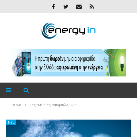
HOME
Tag "Μείωση εκπομπών CO2"
Νέα