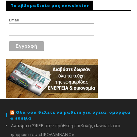
To εβδομαδιαίο μας newsletter
Email
Όλα όσα θέλετε να μάθετε για υγεία, ομορφιά
& ευεξία
Αντιδρά ο ΣΦΕΕ στην πρόθεση επιβολής clawback στα
φάρμακα του «ΠΡΟΛΑΜΒΑΝΩ»