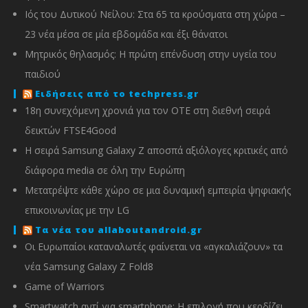
Ιός του Δυτικού Νείλου: Στα 65 τα κρούσματα στη χώρα –
23 νέα μέσα σε μία εβδομάδα και έξι θάνατοι
Μητρικός θηλασμός: Η πρώτη επένδυση στην υγεία του
παιδιού
Ειδήσεις από το techpress.gr
18η συνεχόμενη χρονιά για τον ΟΤΕ στη διεθνή σειρά
δεικτών FTSE4Good
Η σειρά Samsung Galaxy Z αποσπά αξιόλογες κριτικές από
διάφορα media σε όλη την Ευρώπη
Μετατρέψτε κάθε χώρο σε μια δυναμική εμπειρία ψηφιακής
επικοινωνίας με την LG
Τα νέα του allaboutandroid.gr
Οι Ευρωπαίοι καταναλωτές φαίνεται να «αγκαλιάζουν» τα
νέα Samsung Galaxy Z Fold8
Game of Warriors
Smartwatch αντί για smartphone: Η επιλογή που κερδίζει