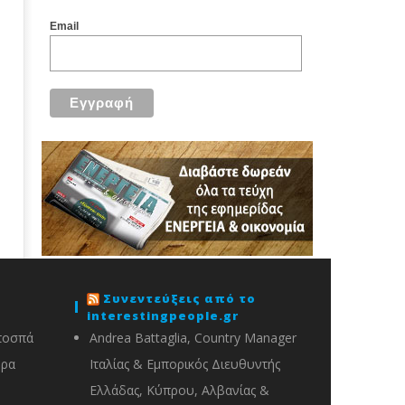
Email
Συνεντεύξεις από το
interestingpeople.gr
ποσπά
Andrea Battaglia, Country Manager
ορα
Ιταλίας & Εμπορικός Διευθυντής
Ελλάδας, Κύπρου, Αλβανίας &