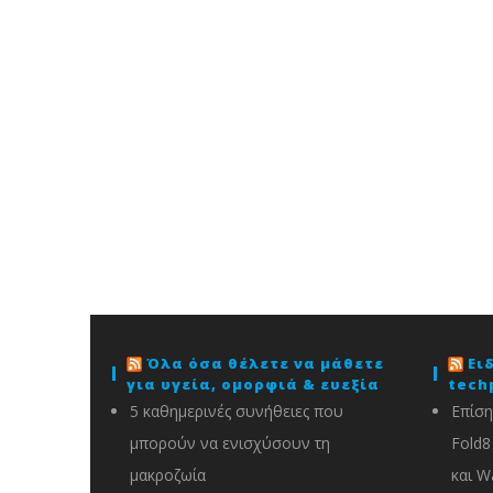
Όλα όσα θέλετε να μάθετε
Ει
για υγεία, ομορφιά & ευεξία
tech
5 καθημερινές συνήθειες που
Επίση
μπορούν να ενισχύσουν τη
Fold8 
μακροζωία
και W