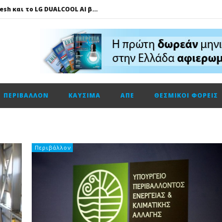
Πώς το LG AI Fresh και το LG DUALCOOL AI βοηθούν να επικεντρωνόμαστε στη φιλοξενία των καλεσμένων μας
ΔΕΗ – Vodafone: Στα 130 εκατ. ευρώ το τίμημα για την κοινή εταιρεία οπτικών ινών
Fourlis: Το profit warning και γιατί η Edison βλέπει το ποτήρι μισογεμάτο
Ενεργειακή αναβάθμιση κτηρίων: Παθητικές παρεμβάσεις που κάνουν τη διαφορά
Τηλεφωνική επικοινωνία του Υπουργού Περιβάλλοντος και Ενέργειας, κ. Σταύρου Παπασταύρου με τον Ισραηλινό ομόλογό του, κ. Eli Cohen
ΠΕΡΙΒΆΛΛΟΝ
ΚΑΎΣΙΜΑ
ΑΠΕ
ΘΕΣΜΙΚΟΊ ΦΟΡΕΊΣ
HELLENiQ ENERGY: Αποτελέσματα β’ τριμήνου – α’ εξαμήνου 2026
GSI: Η είσοδος της Meridiam αλλάζει τα δεδομένα για τη διασύνδεση Ελλάδας – Κύπρου
Ο Όμιλος AKTOR εξαγοράζει το 75% των εταιρειών ΗΛΕΚΤΩΡ και THALIS στο πλαίσιο στρατηγικής συνεργασίας με τον Όμιλο ΜΟΤΟΡ ΟΪΛ
Η Trade Estates ανακοινώνει τη συμφωνία για την απόκτηση ποσοστού 50% στο Sofia South Ring Mall
Περιβάλλον