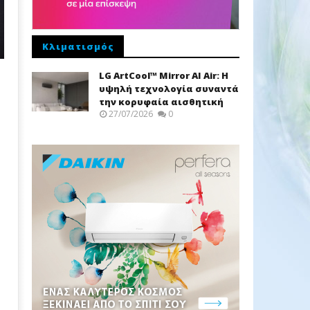
Κλιματισμός
LG ArtCool™ Mirror AI Air: Η
υψηλή τεχνολογία συναντά
την κορυφαία αισθητική
27/07/2026
0