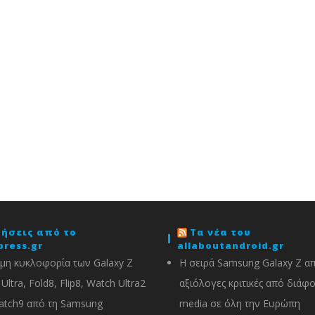
δήσεις από το
Τα νέα του
press.gr
allaboutandroid.gr
μη κυκλοφορία των Galaxy Z
Η σειρά Samsung Galaxy Z α
Ultra, Fold8, Flip8, Watch Ultra2
αξιόλογες κριτικές από διάφ
atch9 από τη Samsung
media σε όλη την Ευρώπη