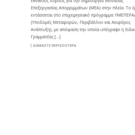
εθνικούς πόρους για την δημιουργία Μονάδας
Επεξεργασίας Απορριμμάτων (ΜΕΑ) στην Ηλεία. Το 
εντάσσεται στο επιχειρησιακό πρόγραμμα ΥΜΕΠΕΡΑ
(Υποδομές Μεταφορών, Περιβάλλον και Αειφόρος
Ανάπτυξη), με απόφαση την οποία υπέγραψε η Ειδικ
Γραμματέας […]
ΔΙΑΒΆΣΤΕ ΠΕΡΙΣΣΌΤΕΡΑ