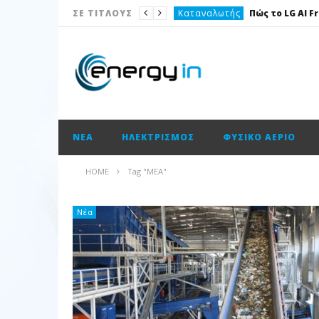
Καταναλωτής
ΣΕ ΤΙΤΛΟΥΣ
Το θέμα της ημέρας
Ισολογισμοί
Ενεργειακές επισημάνσεις
Νέα
ΝΈΑ
ΗΛΕΚΤΡΙΣΜΌΣ
ΦΥΣΙΚΌ ΑΈΡΙΟ
Ισολογισμοί
Ηλεκτρισμός
HOME
Tag "ΜΕΑ"
Νέα
Κατασκευαστικές
Νέα