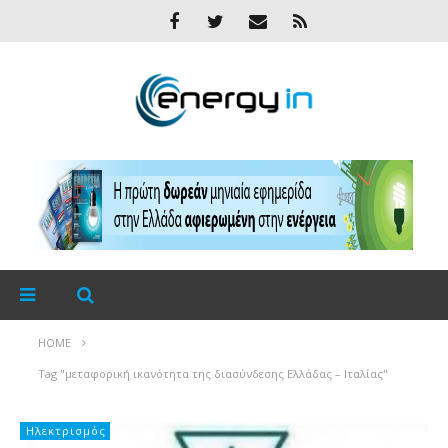
HOME
Tag "μεταφορική ικανότητα της διασύνδεσης Ελλάδας – Ιταλίας"
Ηλεκτρισμός