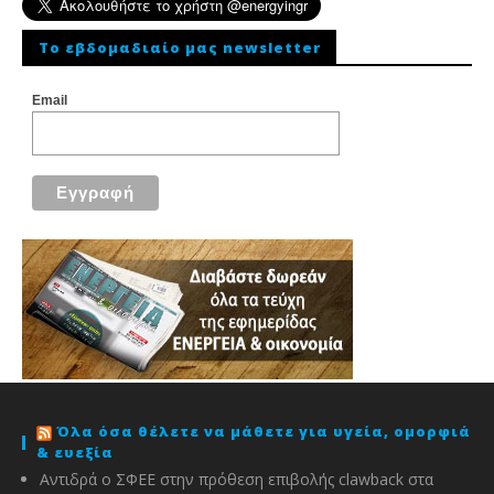
To εβδομαδιαίο μας newsletter
Email
Όλα όσα θέλετε να μάθετε για υγεία, ομορφιά
& ευεξία
Αντιδρά ο ΣΦΕΕ στην πρόθεση επιβολής clawback στα