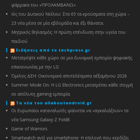
φάρμακα του «ΠΡΟΛΑΜΒΑΝΩ»
Ιός του Δυτικού Νείλου: Στα 65 τα κρούσματα στη χώρα –
23 νέα μέσα σε μία εβδομάδα και έξι θάνατοι
Μητρικός θηλασμός: Η πρώτη επένδυση στην υγεία του
παιδιού
Ειδήσεις από το techpress.gr
Μετατρέψτε κάθε χώρο σε μια δυναμική εμπειρία ψηφιακής
επικοινωνίας με την LG
Όμιλος ΔΕΗ: Οικονομικά αποτελέσματα α΄εξαμήνου 2026
Summer Mode On: Η LG Electronics μετατρέπει κάθε στιγμή
σε απόλυτη gaming εμπειρία
Τα νέα του allaboutandroid.gr
Οι Ευρωπαίοι καταναλωτές φαίνεται να «αγκαλιάζουν» τα
νέα Samsung Galaxy Z Fold8
Game of Warriors
Smartwatch αντί για smartphone: Η επιλογή που κερδίζει