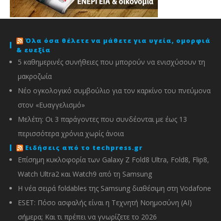
Όλα όσα θέλετε να μάθετε για υγεία, ομορφιά
& ευεξία
5 καθημερινές συνήθειες που μπορούν να ενισχύσουν τη
μακροζωία
Νέο ογκολογικό συμβούλιο για τον καρκίνο του πνεύμονα
στον «Ευαγγελισμό»
Μελέτη: Οι 3 παράγοντες που συνδέονται με έως 13
περισσότερα χρόνια χωρίς άνοια
Ειδήσεις από το techpress.gr
Επίσημη κυκλοφορία των Galaxy Z Fold8 Ultra, Fold8, Flip8,
Watch Ultra2 και Watch9 από τη Samsung
Η νέα σειρά foldables της Samsung διαθέσιμη στη Vodafone
ESET: Πόσο ασφαλής είναι η Τεχνητή Νοημοσύνη (AI)
σήμερα; Και τι πρέπει να γνωρίζετε το 2026