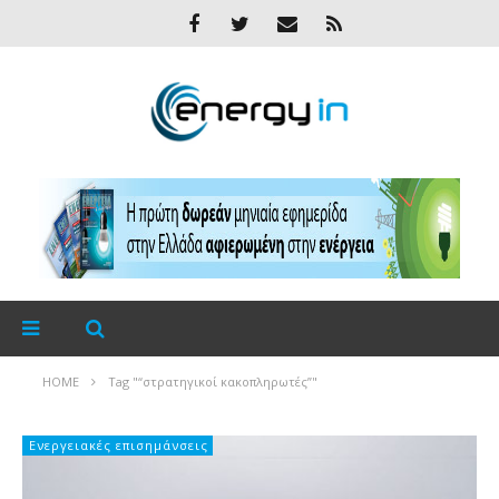
HOME
Tag "“στρατηγικοί κακοπληρωτές”"
Ενεργειακές επισημάνσεις