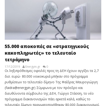
55.000 αποκοπές σε «στρατηγικούς
κακοπληρωτές» το τελευταίο
τετράμηνο
17/12/2019
Energyin.gr
0
Οι ληξιπρόθεσμες οφειλές προς τη ΔΕΗ έχουν αγγίξει τα 2,7
δισ. ευρώ- 80.000 νοικοκυριά μπήκαν στο πρόγραμμα
ρυθμίσεων το τελευταίο δίμηνο Της Φαίδρας Μαυρογιώργη
(faidra@energyin.gr) Σύμφωνα με τον πρόεδρο και
διευθύνοντα σύμβουλο της ΔΕΗ, Γιώργο Στάσση, το νέο
πρόγραμμα διακανονισμών πάει αρκετά καλά, καθώς το
τελευταίο δίμηνο πραγματοποιήθηκαν 80.000 διακανονισμοί.