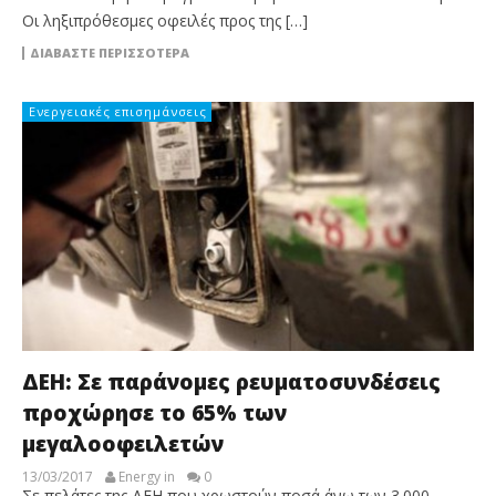
Οι ληξιπρόθεσμες οφειλές προς της […]
ΔΙΑΒΆΣΤΕ ΠΕΡΙΣΣΌΤΕΡΑ
Ενεργειακές επισημάνσεις
ΔΕΗ: Σε παράνομες ρευματοσυνδέσεις
προχώρησε το 65% των
μεγαλοοφειλετών
13/03/2017
Energy in
0
Σε πελάτες της ΔΕΗ που χρωστούν ποσά άνω των 3.000