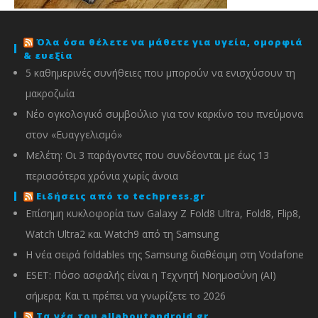
Όλα όσα θέλετε να μάθετε για υγεία, ομορφιά
& ευεξία
5 καθημερινές συνήθειες που μπορούν να ενισχύσουν τη
μακροζωία
Νέο ογκολογικό συμβούλιο για τον καρκίνο του πνεύμονα
στον «Ευαγγελισμό»
Μελέτη: Οι 3 παράγοντες που συνδέονται με έως 13
περισσότερα χρόνια χωρίς άνοια
Ειδήσεις από το techpress.gr
Επίσημη κυκλοφορία των Galaxy Z Fold8 Ultra, Fold8, Flip8,
Watch Ultra2 και Watch9 από τη Samsung
Η νέα σειρά foldables της Samsung διαθέσιμη στη Vodafone
ESET: Πόσο ασφαλής είναι η Τεχνητή Νοημοσύνη (AI)
σήμερα; Και τι πρέπει να γνωρίζετε το 2026
Τα νέα του allaboutandroid.gr