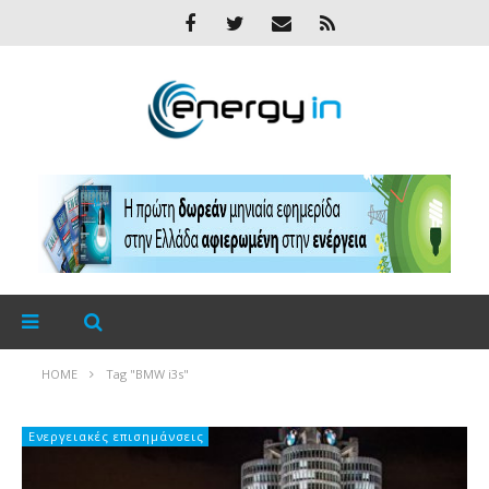
HOME
Tag "BMW i3s"
Ενεργειακές επισημάνσεις