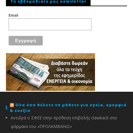
To εβδομαδιαίο μας newsletter
Email
Όλα όσα θέλετε να μάθετε για υγεία, ομορφιά
& ευεξία
Αντιδρά ο ΣΦΕΕ στην πρόθεση επιβολής clawback στα
φάρμακα του «ΠΡΟΛΑΜΒΑΝΩ»