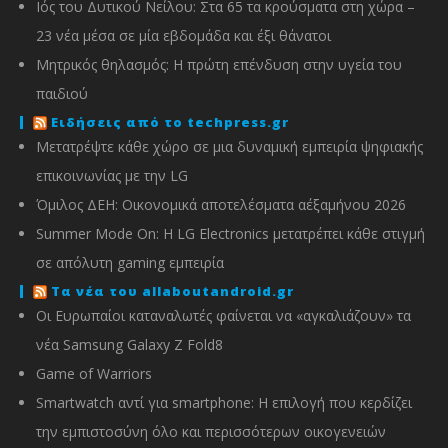
Ιός του Δυτικού Νείλου: Στα 65 τα κρούσματα στη χώρα –
23 νέα μέσα σε μία εβδομάδα και έξι θάνατοι
Μητρικός θηλασμός: Η πρώτη επένδυση στην υγεία του
παιδιού
Ειδήσεις από το techpress.gr
Μετατρέψτε κάθε χώρο σε μια δυναμική εμπειρία ψηφιακής
επικοινωνίας με την LG
Όμιλος ΔΕΗ: Οικονομικά αποτελέσματα α΄εξαμήνου 2026
Summer Mode On: Η LG Electronics μετατρέπει κάθε στιγμή
σε απόλυτη gaming εμπειρία
Τα νέα του allaboutandroid.gr
Οι Ευρωπαίοι καταναλωτές φαίνεται να «αγκαλιάζουν» τα
νέα Samsung Galaxy Z Fold8
Game of Warriors
Smartwatch αντί για smartphone: Η επιλογή που κερδίζει
την εμπιστοσύνη όλο και περισσότερων οικογενειών