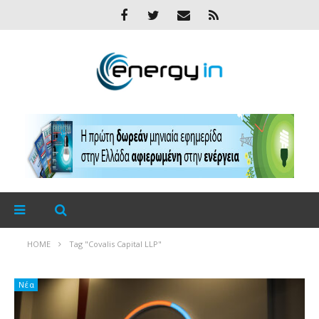
HOME
Tag "Covalis Capital LLP"
Νέα