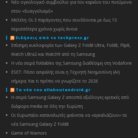
Νέο ογκολογικό συμβούλιο για τον καρκίνο του πνεύμονα
στον «Ευαγγελισμό»
Μελέτη: Οι 3 παράγοντες που συνδέονται με έως 13
περισσότερα χρόνια χωρίς άνοια
Ειδήσεις από το techpress.gr
Επίσημη κυκλοφορία των Galaxy Z Fold8 Ultra, Fold8, Flip8,
Watch Ultra2 και Watch9 από τη Samsung
Η νέα σειρά foldables της Samsung διαθέσιμη στη Vodafone
ESET: Πόσο ασφαλής είναι η Τεχνητή Νοημοσύνη (AI)
σήμερα; Και τι πρέπει να γνωρίζετε το 2026
Τα νέα του allaboutandroid.gr
Η σειρά Samsung Galaxy Z αποσπά αξιόλογες κριτικές από
διάφορα media σε όλη την Ευρώπη
Οι Ευρωπαίοι καταναλωτές φαίνεται να «αγκαλιάζουν» τα
νέα Samsung Galaxy Z Fold8
Game of Warriors