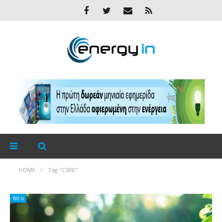
HOME
Tag "CSRD"
Νέα