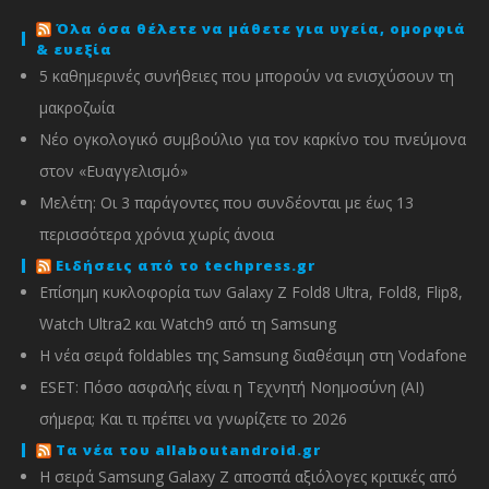
Όλα όσα θέλετε να μάθετε για υγεία, ομορφιά
& ευεξία
5 καθημερινές συνήθειες που μπορούν να ενισχύσουν τη
μακροζωία
Νέο ογκολογικό συμβούλιο για τον καρκίνο του πνεύμονα
στον «Ευαγγελισμό»
Μελέτη: Οι 3 παράγοντες που συνδέονται με έως 13
περισσότερα χρόνια χωρίς άνοια
Ειδήσεις από το techpress.gr
Επίσημη κυκλοφορία των Galaxy Z Fold8 Ultra, Fold8, Flip8,
Watch Ultra2 και Watch9 από τη Samsung
Η νέα σειρά foldables της Samsung διαθέσιμη στη Vodafone
ESET: Πόσο ασφαλής είναι η Τεχνητή Νοημοσύνη (AI)
σήμερα; Και τι πρέπει να γνωρίζετε το 2026
Τα νέα του allaboutandroid.gr
Η σειρά Samsung Galaxy Z αποσπά αξιόλογες κριτικές από