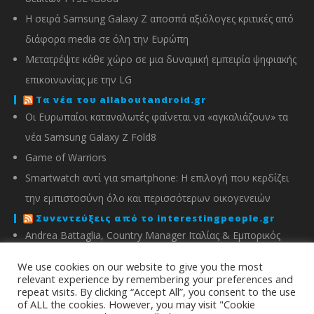
Η σειρά Samsung Galaxy Z αποσπά αξιόλογες κριτικές από
διάφορα media σε όλη την Ευρώπη
Μετατρέψτε κάθε χώρο σε μια δυναμική εμπειρία ψηφιακής
επικοινωνίας με την LG
Τα νέα του allaboutandroid.gr
Οι Ευρωπαίοι καταναλωτές φαίνεται να «αγκαλιάζουν» τα
νέα Samsung Galaxy Z Fold8
Game of Warriors
Smartwatch αντί για smartphone: Η επιλογή που κερδίζει
την εμπιστοσύνη όλο και περισσότερων οικογενειών
Συνεντεύξεις από το interestingpeople.gr
Andrea Battaglia, Country Manager Ιταλίας & Εμπορικός
Διευθυντής Ελλάδας, Κύπρου, Αλβανίας & Μάλτας της
We use cookies on our website to give you the most
IMOU
relevant experience by remembering your preferences and
repeat visits. By clicking “Accept All”, you consent to the use
Μιχάλης Χειμώνας, Γενικός Διευθυντής ΣΦΕΕ
of ALL the cookies. However, you may visit "Cookie