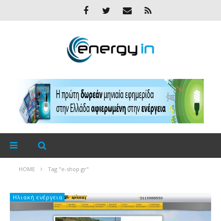
HOME
Tag "e-shop.gr"
Ηλιακή ενέργεια