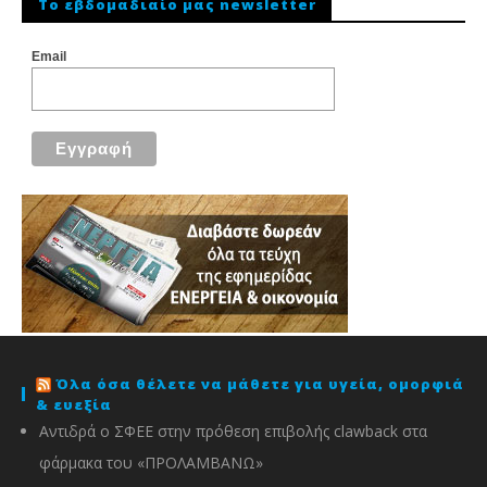
To εβδομαδιαίο μας newsletter
Email
Όλα όσα θέλετε να μάθετε για υγεία, ομορφιά
& ευεξία
Αντιδρά ο ΣΦΕΕ στην πρόθεση επιβολής clawback στα
φάρμακα του «ΠΡΟΛΑΜΒΑΝΩ»