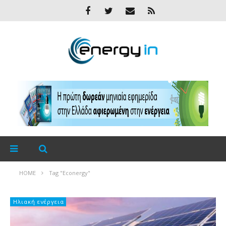
HOME
Tag "Econergy"
Ηλιακή ενέργεια