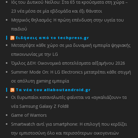
Ιός του Δυτικού Νείλου: Στα 65 τα κρούσματα στη χώρα –
23 νέα μέσα σε μία εβδομάδα και έξι θάνατοι
Μητρικός θηλασμός: Η πρώτη επένδυση στην υγεία του
παιδιού
Ειδήσεις από το techpress.gr
Μετατρέψτε κάθε χώρο σε μια δυναμική εμπειρία ψηφιακής
επικοινωνίας με την LG
Όμιλος ΔΕΗ: Οικονομικά αποτελέσματα α΄εξαμήνου 2026
Summer Mode On: Η LG Electronics μετατρέπει κάθε στιγμή
σε απόλυτη gaming εμπειρία
Τα νέα του allaboutandroid.gr
Οι Ευρωπαίοι καταναλωτές φαίνεται να «αγκαλιάζουν» τα
νέα Samsung Galaxy Z Fold8
Game of Warriors
Smartwatch αντί για smartphone: Η επιλογή που κερδίζει
την εμπιστοσύνη όλο και περισσότερων οικογενειών