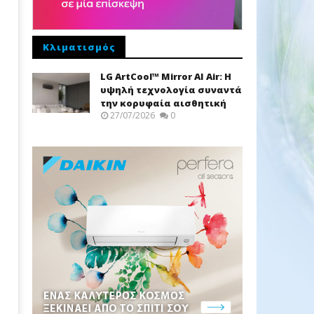
Κλιματισμός
LG ArtCool™ Mirror AI Air: Η
υψηλή τεχνολογία συναντά
την κορυφαία αισθητική
27/07/2026
0