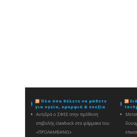
Όλα όσα θέλετε να μάθετε
Ει
για υγεία, ομορφιά & ευεξία
tech
Αντιδρά ο ΣΦΕΕ στην πρόθεση
Μετατ
επιβολής clawback στα φάρμακα του
δυναμ
«ΠΡΟΛΑΜΒΑΝΩ»
επικο