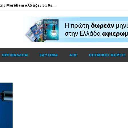
GSI: Η είσοδος της Meridiam αλλάζει τα δεδομένα για τη διασύνδεση Ελλάδας – Κύπρου
Ο Όμιλος AKTOR εξαγοράζει το 75% των εταιρειών ΗΛΕΚΤΩΡ και THALIS στο πλαίσιο στρατηγικής συνεργασίας με τον Όμιλο ΜΟΤΟΡ ΟΪΛ
Φυσικό αέριο: Σε ιστορικά χαμηλά τα αποθέματα της Ευρώπης
Metlen: Σε επίπεδο ρεκόρ τα EBITDA το εξάμηνο, στα 550 εκατ. ευρώ – Κέρδη 2,18 ευρώ ανά μετοχή
Όμιλος ΔΕΗ: Οικονομικά αποτελέσματα α΄ εξαμήνου 2026
ΠΕΡΙΒΆΛΛΟΝ
ΚΑΎΣΙΜΑ
ΑΠΕ
ΘΕΣΜΙΚΟΊ ΦΟΡΕΊΣ
Cenergy: Κέρδη εξαμήνου +45,3% με πωλήσεις +13%
ΔΕΗ: Τι περιμένει η αγορά από τα αποτελέσματα εξαμήνου
Η Νέα διπλή κορυφαία διάκριση για τη Schneider Electric στα Cloud Computing Awards 2026
Τηλεφωνική επικοινωνία του Υπουργού Περιβάλλοντος και Ενέργειας, κ. Σταύρου Παπασταύρου με τον Ισραηλινό ομόλογό του, κ. Eli Cohen