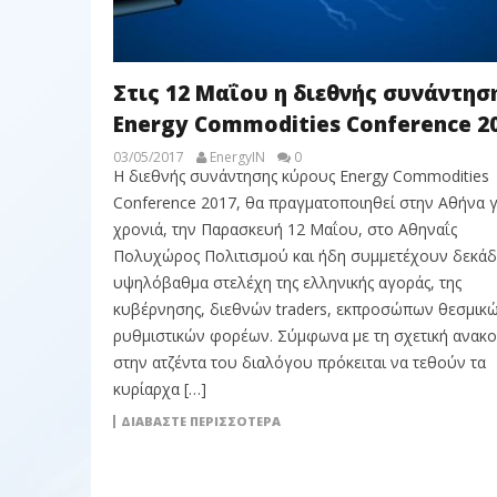
Στις 12 Μαΐου η διεθνής συνάντησ
Energy Commodities Conference 2
03/05/2017
EnergyIN
0
Η διεθνής συνάντησης κύρους Energy Commodities
Conference 2017, θα πραγματοποιηθεί στην Αθήνα γ
χρονιά, την Παρασκευή 12 Μαΐου, στο Αθηναΐς
Πολυχώρος Πολιτισμού και ήδη συμμετέχουν δεκάδ
υψηλόβαθμα στελέχη της ελληνικής αγοράς, της
κυβέρνησης, διεθνών traders, εκπροσώπων θεσμικώ
ρυθμιστικών φορέων. Σύμφωνα με τη σχετική ανακο
στην ατζέντα του διαλόγου πρόκειται να τεθούν τα
κυρίαρχα […]
ΔΙΑΒΆΣΤΕ ΠΕΡΙΣΣΌΤΕΡΑ