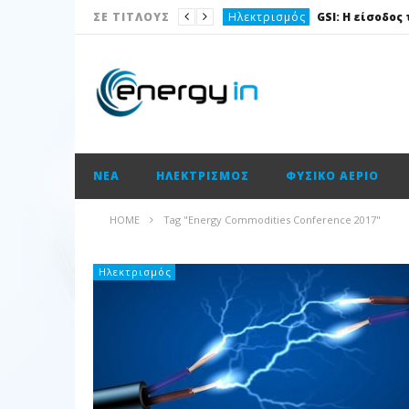
Ηλεκτρισμός
ΣΕ ΤΙΤΛΟΥΣ
Νέα
Νέα
Ισολογισμοί
Ισολογισμοί
ΝΈΑ
ΗΛΕΚΤΡΙΣΜΌΣ
ΦΥΣΙΚΌ ΑΈΡΙΟ
Ισολογισμοί
ΑΠΕ
HOME
Tag "Energy Commodities Conference 2017"
Νέα
Νέα
Ηλεκτρισμός