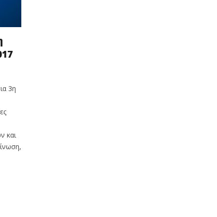
η
017
ια 3η
ες
ν και
ίνωση,