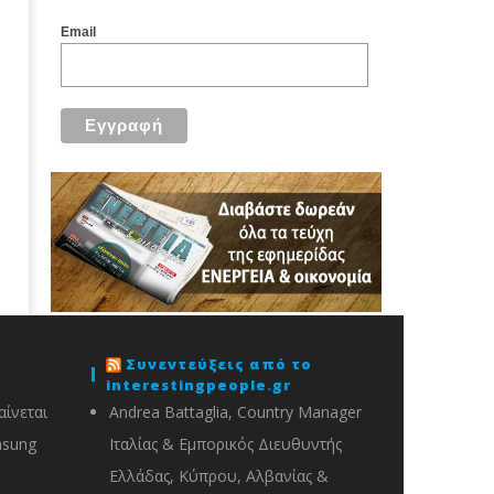
Email
Συνεντεύξεις από το
interestingpeople.gr
ίνεται
Andrea Battaglia, Country Manager
msung
Ιταλίας & Εμπορικός Διευθυντής
Ελλάδας, Κύπρου, Αλβανίας &