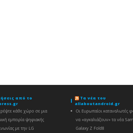
δήσεις από το
Τα νέα του
press.gr
allaboutandroid.gr
ρέψτε κάθε χώρο σε μια
Οι Ευρωπαίοι καταναλωτές φα
ική εμπειρία ψηφιακής
να «αγκαλιάζουν» τα νέα Sa
ινωνίας με την LG
Galaxy Z Fold8