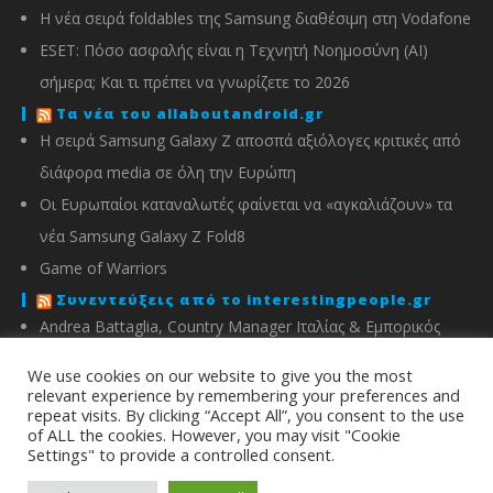
Η νέα σειρά foldables της Samsung διαθέσιμη στη Vodafone
ESET: Πόσο ασφαλής είναι η Τεχνητή Νοημοσύνη (AI)
σήμερα; Και τι πρέπει να γνωρίζετε το 2026
Τα νέα του allaboutandroid.gr
Η σειρά Samsung Galaxy Z αποσπά αξιόλογες κριτικές από
διάφορα media σε όλη την Ευρώπη
Οι Ευρωπαίοι καταναλωτές φαίνεται να «αγκαλιάζουν» τα
νέα Samsung Galaxy Z Fold8
Game of Warriors
Συνεντεύξεις από το interestingpeople.gr
Andrea Battaglia, Country Manager Ιταλίας & Εμπορικός
Διευθυντής Ελλάδας, Κύπρου, Αλβανίας & Μάλτας της
We use cookies on our website to give you the most
IMOU
relevant experience by remembering your preferences and
repeat visits. By clicking “Accept All”, you consent to the use
Μιχάλης Χειμώνας, Γενικός Διευθυντής ΣΦΕΕ
of ALL the cookies. However, you may visit "Cookie
Settings" to provide a controlled consent.
info@energyin.gr