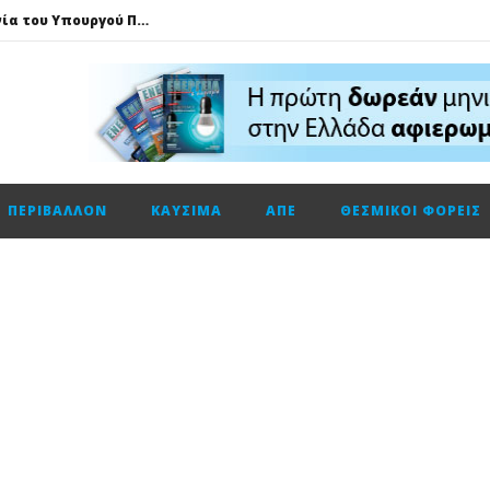
Τηλεφωνική επικοινωνία του Υπουργού Περιβάλλοντος και Ενέργειας, κ. Σταύρου Παπασταύρου με τον Ισραηλινό ομόλογό του, κ. Eli Cohen
HELLENiQ ENERGY: Αποτελέσματα β’ τριμήνου – α’ εξαμήνου 2026
GSI: Η είσοδος της Meridiam αλλάζει τα δεδομένα για τη διασύνδεση Ελλάδας – Κύπρου
Ο Όμιλος AKTOR εξαγοράζει το 75% των εταιρειών ΗΛΕΚΤΩΡ και THALIS στο πλαίσιο στρατηγικής συνεργασίας με τον Όμιλο ΜΟΤΟΡ ΟΪΛ
Φυσικό αέριο: Σε ιστορικά χαμηλά τα αποθέματα της Ευρώπης
ΠΕΡΙΒΆΛΛΟΝ
ΚΑΎΣΙΜΑ
ΑΠΕ
ΘΕΣΜΙΚΟΊ ΦΟΡΕΊΣ
Metlen: Σε επίπεδο ρεκόρ τα EBITDA το εξάμηνο, στα 550 εκατ. ευρώ – Κέρδη 2,18 ευρώ ανά μετοχή
Όμιλος ΔΕΗ: Οικονομικά αποτελέσματα α΄ εξαμήνου 2026
Cenergy: Κέρδη εξαμήνου +45,3% με πωλήσεις +13%
Fourlis: Το profit warning και γιατί η Edison βλέπει το ποτήρι μισογεμάτο