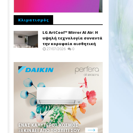
Κλιματισμός
LG ArtCool™ Mirror AI Air: Η
υψηλή τεχνολογία συναντά
την κορυφαία αισθητική
27/07/2026
0