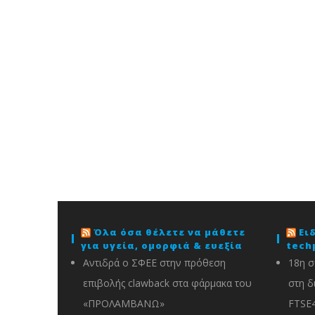
Όλα όσα θέλετε να μάθετε
Ει
για υγεία, ομορφιά & ευεξία
tech
Αντιδρά ο ΣΦΕΕ στην πρόθεση
18η σ
επιβολής clawback στα φάρμακα του
στη δ
«ΠΡΟΛΑΜΒΑΝΩ»
FTSE