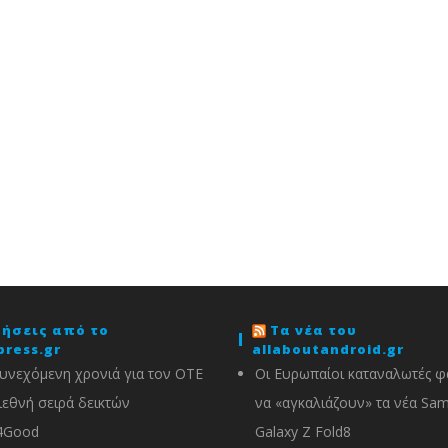
δήσεις από το
Τα νέα του
press.gr
allaboutandroid.gr
υνεχόμενη χρονιά για τον ΟΤΕ
Οι Ευρωπαίοι καταναλωτές φα
ιεθνή σειρά δεικτών
να «αγκαλιάζουν» τα νέα Sa
4Good
Galaxy Z Fold8