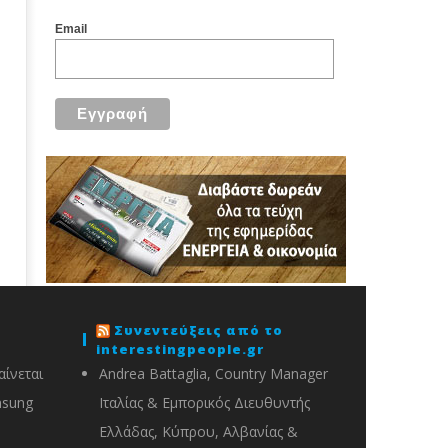
Email
Συνεντεύξεις από το
interestingpeople.gr
ίνεται
Andrea Battaglia, Country Manager
msung
Ιταλίας & Εμπορικός Διευθυντής
Ελλάδας, Κύπρου, Αλβανίας &