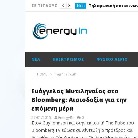
Νέα
ΣΕ ΤΙΤΛΟΥΣ
Ισολογισμοί
Ηλεκτρισμός
Νέα
Νέα
ΝΈΑ
ΗΛΕΚΤΡΙΣΜΌΣ
ΦΥΣΙΚΌ ΑΈΡΙΟ
Ισολογισμοί
Ισολογισμοί
HOME
Tag "haircut"
Ισολογισμοί
Ευάγγελος Μυτιληναίος στο
Ισολογισμοί
Bloomberg: Αισιοδοξία για την
επόμενη μέρα
27/01/2015
EnergyIN
0
Στον Guy Johnson και στην εκπομπή The Pulse του
Bloomberg TV έδωσε συνέντευξη o πρόεδρος και
διευθύνων Σύμβουλος του Ομίλου Μυτιληναίου, κ.