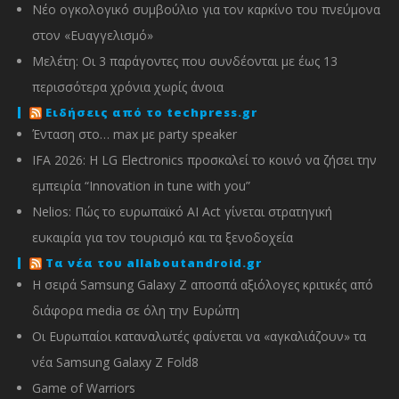
Νέο ογκολογικό συμβούλιο για τον καρκίνο του πνεύμονα
στον «Ευαγγελισμό»
Μελέτη: Οι 3 παράγοντες που συνδέονται με έως 13
περισσότερα χρόνια χωρίς άνοια
Ειδήσεις από το techpress.gr
Ένταση στο… max με party speaker
IFA 2026: Η LG Electronics προσκαλεί το κοινό να ζήσει την
εμπειρία “Innovation in tune with you”
Nelios: Πώς το ευρωπαϊκό AI Act γίνεται στρατηγική
ευκαιρία για τον τουρισμό και τα ξενοδοχεία
Τα νέα του allaboutandroid.gr
Η σειρά Samsung Galaxy Z αποσπά αξιόλογες κριτικές από
διάφορα media σε όλη την Ευρώπη
Οι Ευρωπαίοι καταναλωτές φαίνεται να «αγκαλιάζουν» τα
νέα Samsung Galaxy Z Fold8
Game of Warriors