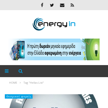
HOME
Tag "Hellas List"
Θεσμικοί φορείς