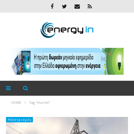
HOME
Tag "Hurriet"
Ηλεκτρισμός