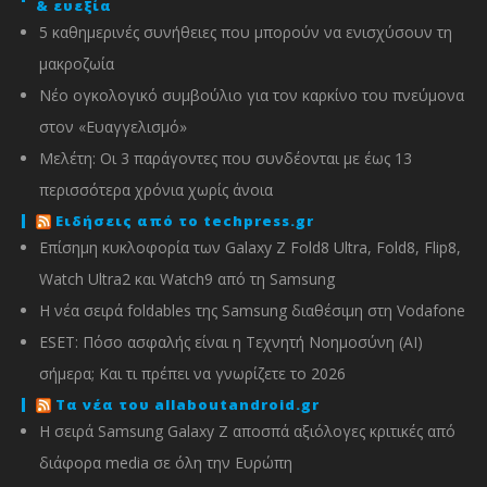
& ευεξία
5 καθημερινές συνήθειες που μπορούν να ενισχύσουν τη
μακροζωία
Νέο ογκολογικό συμβούλιο για τον καρκίνο του πνεύμονα
στον «Ευαγγελισμό»
Μελέτη: Οι 3 παράγοντες που συνδέονται με έως 13
περισσότερα χρόνια χωρίς άνοια
Ειδήσεις από το techpress.gr
Επίσημη κυκλοφορία των Galaxy Z Fold8 Ultra, Fold8, Flip8,
Watch Ultra2 και Watch9 από τη Samsung
Η νέα σειρά foldables της Samsung διαθέσιμη στη Vodafone
ESET: Πόσο ασφαλής είναι η Τεχνητή Νοημοσύνη (AI)
σήμερα; Και τι πρέπει να γνωρίζετε το 2026
Τα νέα του allaboutandroid.gr
Η σειρά Samsung Galaxy Z αποσπά αξιόλογες κριτικές από
διάφορα media σε όλη την Ευρώπη