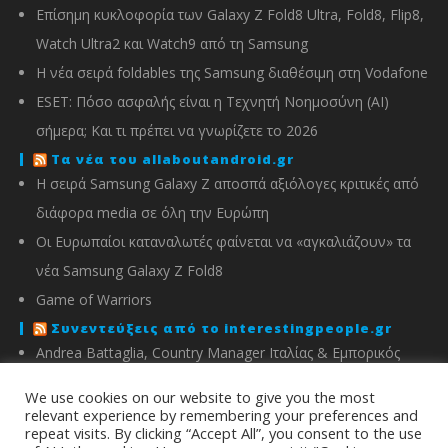
Επίσημη κυκλοφορία των Galaxy Z Fold8 Ultra, Fold8, Flip8,
Watch Ultra2 και Watch9 από τη Samsung
Η νέα σειρά foldables της Samsung διαθέσιμη στη Vodafone
ESET: Πόσο ασφαλής είναι η Τεχνητή Νοημοσύνη (AI)
σήμερα; Και τι πρέπει να γνωρίζετε το 2026
Τα νέα του allaboutandroid.gr
Η σειρά Samsung Galaxy Z αποσπά αξιόλογες κριτικές από
διάφορα media σε όλη την Ευρώπη
Οι Ευρωπαίοι καταναλωτές φαίνεται να «αγκαλιάζουν» τα
νέα Samsung Galaxy Z Fold8
Game of Warriors
Συνεντεύξεις από το interestingpeople.gr
Andrea Battaglia, Country Manager Ιταλίας & Εμπορικός
Διευθυντής Ελλάδας, Κύπρου, Αλβανίας & Μάλτας της
We use cookies on our website to give you the most
IMOU
relevant experience by remembering your preferences and
repeat visits. By clicking “Accept All”, you consent to the use
Μιχάλης Χειμώνας, Γενικός Διευθυντής ΣΦΕΕ