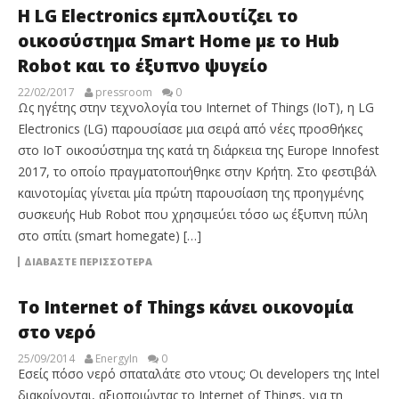
H LG Electronics εμπλουτίζει το
οικοσύστημα Smart Home με το Hub
Robot και το έξυπνο ψυγείο
22/02/2017
pressroom
0
Ως ηγέτης στην τεχνολογία του Internet of Things (IoT), η LG
Electronics (LG) παρουσίασε μια σειρά από νέες προσθήκες
στο IoT οικοσύστημα της κατά τη διάρκεια της Europe Innofest
2017, το οποίο πραγματοποιήθηκε στην Κρήτη. Στο φεστιβάλ
καινοτομίας γίνεται μία πρώτη παρουσίαση της προηγμένης
συσκευής Hub Robot που χρησιμεύει τόσο ως έξυπνη πύλη
στο σπίτι (smart homegate) […]
ΔΙΑΒΆΣΤΕ ΠΕΡΙΣΣΌΤΕΡΑ
Το Internet of Things κάνει οικονομία
στο νερό
25/09/2014
EnergyIn
0
Εσείς πόσο νερό σπαταλάτε στο ντους; Οι developers της Intel
διακρίνονται, αξιοποιώντας το Internet of Things, για τη