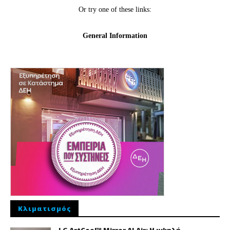
Κλιματισμός
LG ArtCool™ Mirror AI Air: Η υψηλή