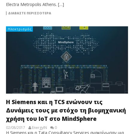
Electra Metropolis Athens. […]
ΔΙΑΒΆΣΤΕ ΠΕΡΙΣΣΌΤΕΡΑ
Ηλεκτρισμός
Η Siemens και η TCS ενώνουν τις
Δυνάμεις τους με στόχο τη βιομηχανική
χρήση του ΙοΤ στο MindSphere
02/08/2017
EnergyIN
0
Η Siemens και η Tata Consultancy Services ανακοίνωσαν μια