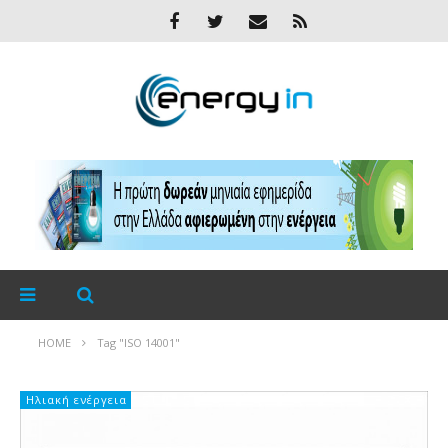
HOME
Tag "ISO 14001"
Ηλιακή ενέργεια