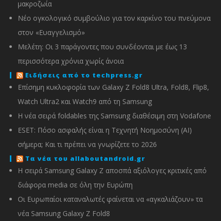
μακροζωία
Νέο ογκολογικό συμβούλιο για τον καρκίνο του πνεύμονα
στον «Ευαγγελισμό»
Μελέτη: Οι 3 παράγοντες που συνδέονται με έως 13
περισσότερα χρόνια χωρίς άνοια
Ειδήσεις από το techpress.gr
Επίσημη κυκλοφορία των Galaxy Z Fold8 Ultra, Fold8, Flip8,
Watch Ultra2 και Watch9 από τη Samsung
Η νέα σειρά foldables της Samsung διαθέσιμη στη Vodafone
ESET: Πόσο ασφαλής είναι η Τεχνητή Νοημοσύνη (AI)
σήμερα; Και τι πρέπει να γνωρίζετε το 2026
Τα νέα του allaboutandroid.gr
Η σειρά Samsung Galaxy Z αποσπά αξιόλογες κριτικές από
διάφορα media σε όλη την Ευρώπη
Οι Ευρωπαίοι καταναλωτές φαίνεται να «αγκαλιάζουν» τα
νέα Samsung Galaxy Z Fold8