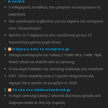
& ευεξία
5 καθημερινές συνήθειες που μπορούν να ενισχύσουν τη
μακροζωία
Νέο ογκολογικό συμβούλιο για τον καρκίνο του πνεύμονα
στον «Ευαγγελισμό»
Μελέτη: Οι 3 παράγοντες που συνδέονται με έως 13
περισσότερα χρόνια χωρίς άνοια
Ειδήσεις από το techpress.gr
Επίσημη κυκλοφορία των Galaxy Z Fold8 Ultra, Fold8, Flip8,
Watch Ultra2 και Watch9 από τη Samsung
Η νέα σειρά foldables της Samsung διαθέσιμη στη Vodafone
ESET: Πόσο ασφαλής είναι η Τεχνητή Νοημοσύνη (AI)
σήμερα; Και τι πρέπει να γνωρίζετε το 2026
Τα νέα του allaboutandroid.gr
Η σειρά Samsung Galaxy Z αποσπά αξιόλογες κριτικές από
διάφορα media σε όλη την Ευρώπη