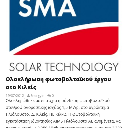
Ολοκλήρωση φωτοβολταϊκού έργου
στο Κιλκίς
19/07/2012
EnergyIn
0
Ολοκληρώθηκε με επιτυχία η σύνδεση φωτοβολταϊκού
σταθμού ονομαστικής ισχύος 1,5 MWp, στο αγρόκτημα
Ηλιόλουστο, Δ. Κιλκίς, ΠΕ Κιλκίς. Η φωτοβολταϊκή
εγκατάσταση ιδιοκτησίας AIMS Ηλιόλουστο ΑΕ αναμένεται να
παράγει ετησίως 2.350 MWh αποτρέποντας την εκπομπή 2.300