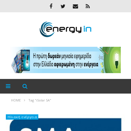
HOME
Tag "iSolar SA"
Ηλιακή ενέργεια