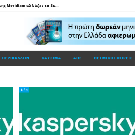
GSI: Η είσοδος της Meridiam αλλάζει τα δεδομένα για τη διασύνδεση Ελλάδας – Κύπρου
Ο Όμιλος AKTOR εξαγοράζει το 75% των εταιρειών ΗΛΕΚΤΩΡ και THALIS στο πλαίσιο στρατηγικής συνεργασίας με τον Όμιλο ΜΟΤΟΡ ΟΪΛ
Φυσικό αέριο: Σε ιστορικά χαμηλά τα αποθέματα της Ευρώπης
Metlen: Σε επίπεδο ρεκόρ τα EBITDA το εξάμηνο, στα 550 εκατ. ευρώ – Κέρδη 2,18 ευρώ ανά μετοχή
Όμιλος ΔΕΗ: Οικονομικά αποτελέσματα α΄ εξαμήνου 2026
ΠΕΡΙΒΆΛΛΟΝ
ΚΑΎΣΙΜΑ
ΑΠΕ
ΘΕΣΜΙΚΟΊ ΦΟΡΕΊΣ
Cenergy: Κέρδη εξαμήνου +45,3% με πωλήσεις +13%
ΔΕΗ: Τι περιμένει η αγορά από τα αποτελέσματα εξαμήνου
Η Νέα διπλή κορυφαία διάκριση για τη Schneider Electric στα Cloud Computing Awards 2026
Τηλεφωνική επικοινωνία του Υπουργού Περιβάλλοντος και Ενέργειας, κ. Σταύρου Παπασταύρου με τον Ισραηλινό ομόλογό του, κ. Eli Cohen
Νέα