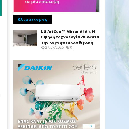
Κλιματισμός
LG ArtCool™ Mirror AI Air: Η
υψηλή τεχνολογία συναντά
την κορυφαία αισθητική
27/07/2026
0
ε