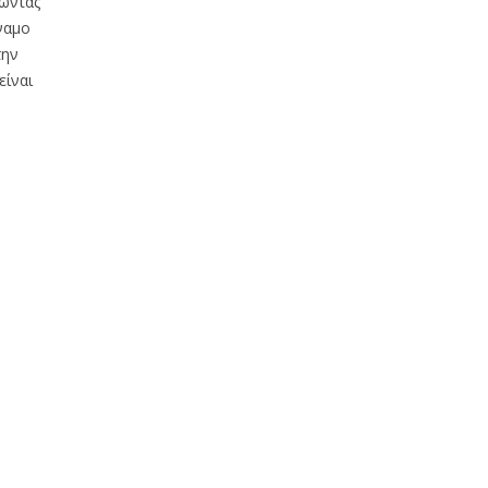
ώντας
ναμο
την
είναι