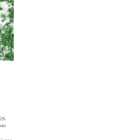
ξης
ψαν