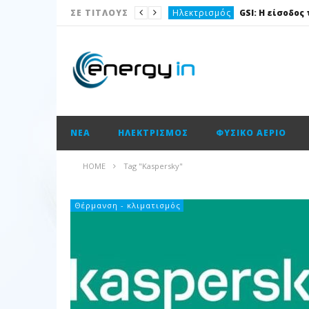
Ηλεκτρισμός
ΣΕ ΤΙΤΛΟΥΣ
Νέα
Νέα
Ισολογισμοί
Ισολογισμοί
ΝΈΑ
ΗΛΕΚΤΡΙΣΜΌΣ
ΦΥΣΙΚΌ ΑΈΡΙΟ
Ισολογισμοί
ΑΠΕ
HOME
Tag "Kaspersky"
Νέα
Νέα
Θέρμανση - κλιματισμός