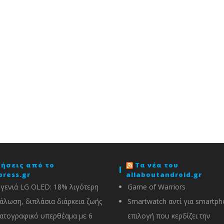
δήσεις από το
Τα νέα του
press.gr
allaboutandroid.gr
 γενιά LG OLED: 18% λιγότερη
Game of Warriors
άλωση, διπλάσια διάρκεια ζωής
Smartwatch αντί για smartph
ατογραφικό υπερθέαμα με 6
επιλογή που κερδίζει την