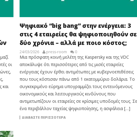
Ψηφιακό “big bang” στην ενέργεια: 3
στις 4 εταιρείες θα ψηφιοποιηθούν σε
ών
δύο χρόνια – αλλά με ποιο κόστος;
24/03/2026
press-room
0
μαζί
Μια πρόσφατη κοινή μελέτη της Kaspersky και της VDC
τές οι
αποκάλυψε ότι περισσότερες από τις μισές εταιρείες
ώνες,
ενέργειας έχουν έρθει αντιμέτωπες με κυβερνοεπιθέσεις
ς,
που τους κόστισαν πάνω από 1 εκατομμύριο δολάρια. Το
 και
συγκεκριμένο εύρημα υπογραμμίζει τους εντεινόμενους
οικονομικούς και λειτουργικούς κινδύνους που
αντιμετωπίζουν οι εταιρείες σε κρίσιμες υποδομές τους. Σ
ένα περιβάλλον ταχείας ψηφιοποίησης, η ασφάλεια […]
ΔΙΑΒΆΣΤΕ ΠΕΡΙΣΣΌΤΕΡΑ