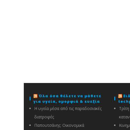
Όλα όσα θέλετε να μάθετε
Ει
για υγεία, ομορφιά & ευεξία
tech
Η υγεία μέσα από τις παραδοσιακές
Τρίτη
διατροφές
καταν
Παπουτσάνης: Οικονομικά
Κινημ