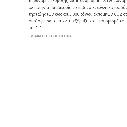
παράνομης εξόρυξης κρυπτονομισμάτων, εξοικονομ
με αυτήν τη διαδικασία το πιθανό ενεργειακό ισοδύ
της τάξης των έως και 3.000 τόνων εκπομπών CO2 σ
ατμόσφαιρα το 2022. Η εξόρυξη κρυπτονομισμάτων 
μια […]
ΔΙΑΒΆΣΤΕ ΠΕΡΙΣΣΌΤΕΡΑ