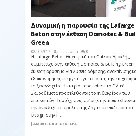
Δυναμική η παρουσία της Lafarge
Beton στην έκθεση Domotec & Buil
Green
02/05/2018
press-room
0
Η Lafarge Beton, θυγατρική του Ομίλου Ηρακλής,
συμμετείχε στην έκθεση Domotec & Building Green,
έκθεση ορόσημο για λύσεις δόμησης, ανακαίνισης κα
εξοικονόμησης ενέργειας για το σπίτι, την επιχείρησ
το ξενοδοχείο. Η εταιρία παρουσίασε τα Ειδικά
Σκυροδέματα προσελκύοντας το ενδιαφέρον των
επισκεπτών. Ταυτόχρονα, στήριξε την πρωτοβουλία 
την ανάδειξη του ρόλου της Αρχιτεκτονικής και του
Design στην […]
ΔΙΑΒΆΣΤΕ ΠΕΡΙΣΣΌΤΕΡΑ