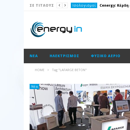
Ισολογισμοί
ΣΕ ΤΙΤΛΟΥΣ
ΑΠΕ
Νέα
Νέα
Νέα
ΝΈΑ
ΗΛΕΚΤΡΙΣΜΌΣ
ΦΥΣΙΚΌ ΑΈΡΙΟ
Νέα
Σε αρνητική τροχιά το
Νέα
HOME
Tag "LAFARGE BETON"
ΑΠΕ
Νέα
Νέα
Καύσιμα
Ισολογισμοί