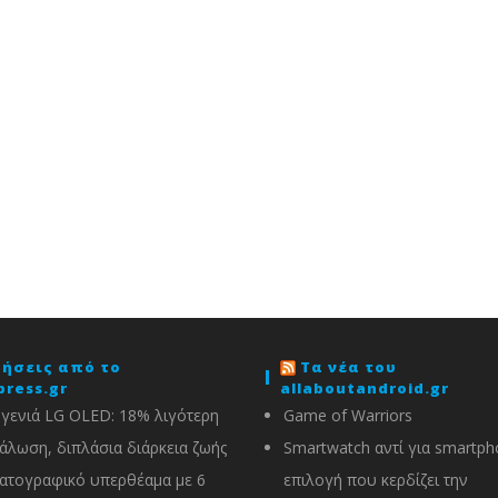
δήσεις από το
Τα νέα του
press.gr
allaboutandroid.gr
 γενιά LG OLED: 18% λιγότερη
Game of Warriors
άλωση, διπλάσια διάρκεια ζωής
Smartwatch αντί για smartph
ατογραφικό υπερθέαμα με 6
επιλογή που κερδίζει την