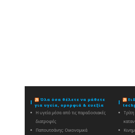
Όλα όσα θέλετε να μάθετε
Ει
για υγεία, ομορφιά & ευεξία
tech
Η υγεία μέσα από τις παραδοσιακές
Τρίτη
διατροφές
καταν
Παπουτσάνης: Οικονομικά
Κινημ