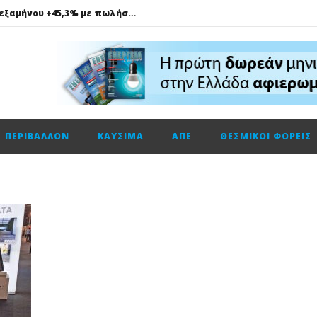
Cenergy: Κέρδη εξαμήνου +45,3% με πωλήσεις +13%
ΔΕΗ: Τι περιμένει η αγορά από τα αποτελέσματα εξαμήνου
Η Νέα διπλή κορυφαία διάκριση για τη Schneider Electric στα Cloud Computing Awards 2026
Λάρισα Θερμοηλεκτρική: Στην AVAX η κατασκευή της νέας μονάδας ηλεκτροπαραγωγής
ΠΟΜΙΔΑ: Γιατι τα «κλειστά» σπίτια δεν μπαίνουν στο πρόγραμμα «Ανακαίνισης Κατοικίας»
ΠΕΡΙΒΆΛΛΟΝ
ΚΑΎΣΙΜΑ
ΑΠΕ
ΘΕΣΜΙΚΟΊ ΦΟΡΕΊΣ
 πετρέλαιο
Ουγγαρία: Εκτός λειτουργίας ο πυρηνικός σταθμός Πακς για πρώτη φορά μετά από 44 χρόνια λόγω της ξηρασίας στον Δούναβη
Ηλεκτρική ενέργεια: Ο Δούναβης ανεβάζει τις τιμές στη ΝΑ Ευρώπη
ΔΕΠΑ Εμπορίας: Ολοκλήρωσε την πρώτη παράδοση LNG στην Bulgartransgaz στο FSRU Αλεξανδρούπολης
BP: Ξεπέρασε τις εκτιμήσεις με κέρδη 5,7 δισ. δολάρια στο β’ τρίμηνο
Cenergy: Κέρδη εξαμήνου +45,3% με πωλήσεις +13%