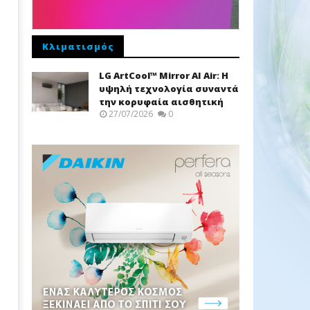
Κλιματισμός
LG ArtCool™ Mirror AI Air: Η
υψηλή τεχνολογία συναντά
την κορυφαία αισθητική
27/07/2026
0