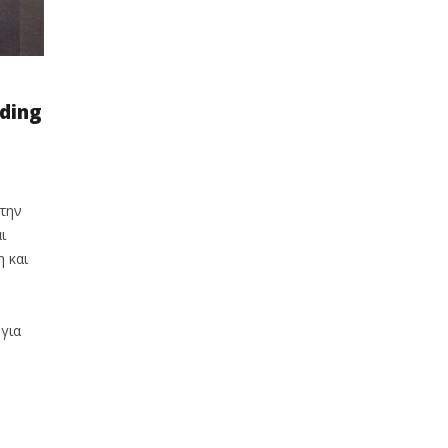
ding
 την
ι
η και
για