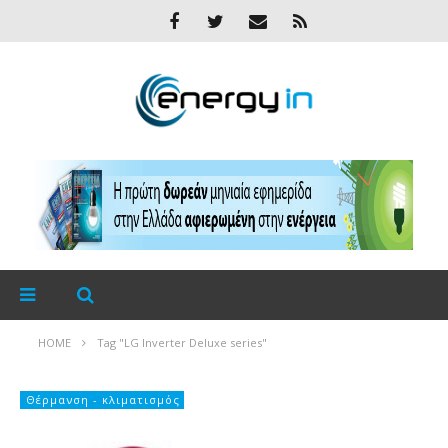
HOME
Tag "LG Inverter Deluxe series"
Θέρμανση - κλιματισμός