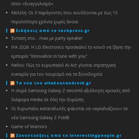
στον «Ευαγγελισμό»
Μελέτη: Οι 3 παράγοντες που συνδέονται με έως 13
περισσότερα χρόνια χωρίς άνοια
Ειδήσεις από το techpress.gr
Ένταση στο… max με party speaker
IFA 2026: Η LG Electronics προσκαλεί το κοινό να ζήσει την
εμπειρία “Innovation in tune with you”
Nelios: Πώς το ευρωπαϊκό AI Act γίνεται στρατηγική
ευκαιρία για τον τουρισμό και τα ξενοδοχεία
Τα νέα του allaboutandroid.gr
Η σειρά Samsung Galaxy Z αποσπά αξιόλογες κριτικές από
διάφορα media σε όλη την Ευρώπη
Οι Ευρωπαίοι καταναλωτές φαίνεται να «αγκαλιάζουν» τα
νέα Samsung Galaxy Z Fold8
Game of Warriors
Συνεντεύξεις από το interestingpeople.gr