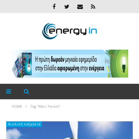
HOME
Tag "Marc Parent"
Αιολική ενέργεια