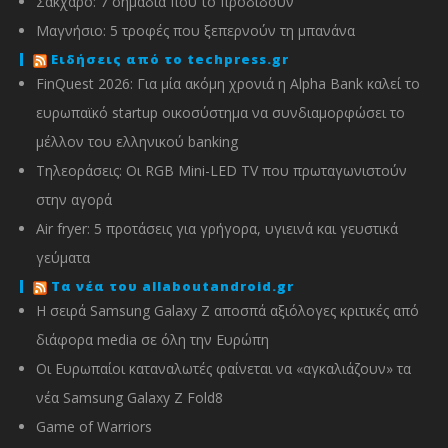
Σάκχαρο: 7 σημάδια που το προδίδουν
Μαγνήσιο: 5 τροφές που ξεπερνούν τη μπανάνα
Ειδήσεις από το techpress.gr
FinQuest 2026: Για μία ακόμη χρονιά η Alpha Bank καλεί το
ευρωπαϊκό startup οικοσύστημα να συνδιαμορφώσει το
μέλλον του ελληνικού banking
Τηλεοράσεις: Οι RGB Mini-LED TV που πρωταγωνιστούν
στην αγορά
Air fryer: 5 προτάσεις για γρήγορα, υγιεινά και γευστικά
γεύματα
Τα νέα του allaboutandroid.gr
Η σειρά Samsung Galaxy Z αποσπά αξιόλογες κριτικές από
διάφορα media σε όλη την Ευρώπη
Οι Ευρωπαίοι καταναλωτές φαίνεται να «αγκαλιάζουν» τα
νέα Samsung Galaxy Z Fold8
Game of Warriors