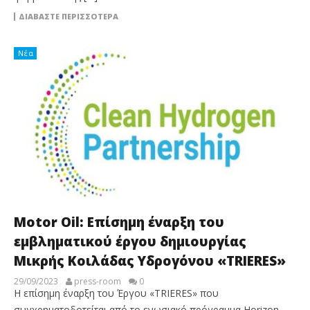
ΔΙΑΒΆΣΤΕ ΠΕΡΙΣΣΌΤΕΡΑ
Νέα
Motor Oil: Επίσημη έναρξη του
εμβληματικού έργου δημιουργίας
Μικρής Κοιλάδας Υδρογόνου «TRIERES»
29/09/2023
press-room
0
Η επίσημη έναρξη του Έργου «TRIERES» που
συγχρηματοδοτείται από το ενωσιακό πρόγραμμα Horizon