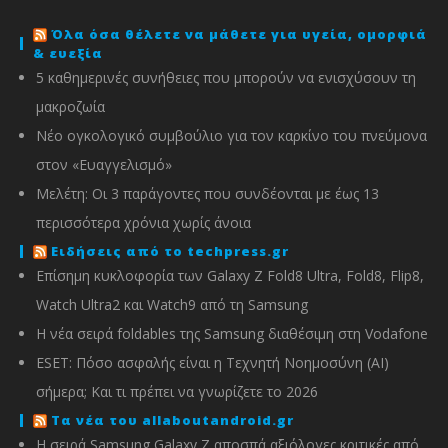
Όλα όσα θέλετε να μάθετε για υγεία, ομορφιά
& ευεξία
5 καθημερινές συνήθειες που μπορούν να ενισχύσουν τη
μακροζωία
Νέο ογκολογικό συμβούλιο για τον καρκίνο του πνεύμονα
στον «Ευαγγελισμό»
Μελέτη: Οι 3 παράγοντες που συνδέονται με έως 13
περισσότερα χρόνια χωρίς άνοια
Ειδήσεις από το techpress.gr
Επίσημη κυκλοφορία των Galaxy Z Fold8 Ultra, Fold8, Flip8,
Watch Ultra2 και Watch9 από τη Samsung
Η νέα σειρά foldables της Samsung διαθέσιμη στη Vodafone
ESET: Πόσο ασφαλής είναι η Τεχνητή Νοημοσύνη (AI)
σήμερα; Και τι πρέπει να γνωρίζετε το 2026
Τα νέα του allaboutandroid.gr
Η σειρά Samsung Galaxy Z αποσπά αξιόλογες κριτικές από