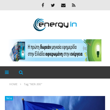
HOME
Tag "NER-300"
Νέα