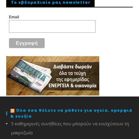
To εβδομαδιαίο μας newsletter
Email
Όλα όσα θέλετε να μάθετε για υγεία, ομορφιά
& ευεξία
5 καθημερινές συνήθειες που μπορούν να ενισχύσουν τη
μακροζωία