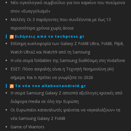
Νέο ογκολογικό συμβούλιο για τον καρκίνο του πνεύμονα
στον «Ευαγγελισμό»
Μελέτη: Οι 3 παράγοντες που συνδέονται με έως 13
περισσότερα χρόνια χωρίς άνοια
Ειδήσεις από το techpress.gr
Επίσημη κυκλοφορία των Galaxy Z Fold8 Ultra, Fold8, Flip8,
Watch Ultra2 και Watch9 από τη Samsung
Η νέα σειρά foldables της Samsung διαθέσιμη στη Vodafone
ESET: Πόσο ασφαλής είναι η Τεχνητή Νοημοσύνη (AI)
σήμερα; Και τι πρέπει να γνωρίζετε το 2026
Τα νέα του allaboutandroid.gr
Η σειρά Samsung Galaxy Z αποσπά αξιόλογες κριτικές από
διάφορα media σε όλη την Ευρώπη
Οι Ευρωπαίοι καταναλωτές φαίνεται να «αγκαλιάζουν» τα
νέα Samsung Galaxy Z Fold8
Game of Warriors