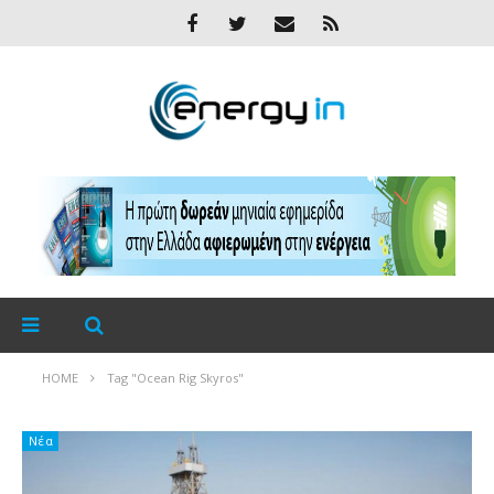
HOME
Tag "Ocean Rig Skyros"
Νέα