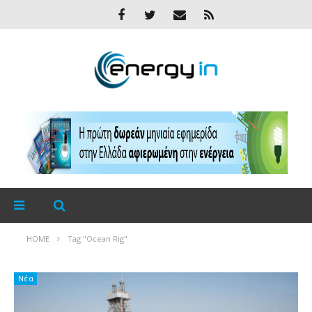
HOME
Tag "Ocean Rig"
Νέα