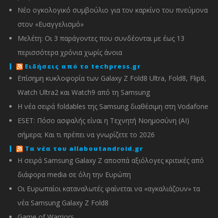
Νέο ογκολογικό συμβούλιο για τον καρκίνο του πνεύμονα
στον «Ευαγγελισμό»
Μελέτη: Οι 3 παράγοντες που συνδέονται με έως 13
περισσότερα χρόνια χωρίς άνοια
Ειδήσεις από το techpress.gr
Επίσημη κυκλοφορία των Galaxy Z Fold8 Ultra, Fold8, Flip8,
Watch Ultra2 και Watch9 από τη Samsung
Η νέα σειρά foldables της Samsung διαθέσιμη στη Vodafone
ESET: Πόσο ασφαλής είναι η Τεχνητή Νοημοσύνη (AI)
σήμερα; Και τι πρέπει να γνωρίζετε το 2026
Τα νέα του allaboutandroid.gr
Η σειρά Samsung Galaxy Z αποσπά αξιόλογες κριτικές από
διάφορα media σε όλη την Ευρώπη
Οι Ευρωπαίοι καταναλωτές φαίνεται να «αγκαλιάζουν» τα
νέα Samsung Galaxy Z Fold8
Game of Warriors