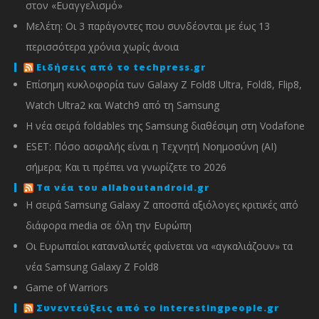
στον «Ευαγγελισμό»
Μελέτη: Οι 3 παράγοντες που συνδέονται με έως 13
περισσότερα χρόνια χωρίς άνοια
Ειδήσεις από το techpress.gr
Επίσημη κυκλοφορία των Galaxy Z Fold8 Ultra, Fold8, Flip8,
Watch Ultra2 και Watch9 από τη Samsung
Η νέα σειρά foldables της Samsung διαθέσιμη στη Vodafone
ESET: Πόσο ασφαλής είναι η Τεχνητή Νοημοσύνη (AI)
σήμερα; Και τι πρέπει να γνωρίζετε το 2026
Τα νέα του allaboutandroid.gr
Η σειρά Samsung Galaxy Z αποσπά αξιόλογες κριτικές από
διάφορα media σε όλη την Ευρώπη
Οι Ευρωπαίοι καταναλωτές φαίνεται να «αγκαλιάζουν» τα
νέα Samsung Galaxy Z Fold8
Game of Warriors
Συνεντεύξεις από το interestingpeople.gr