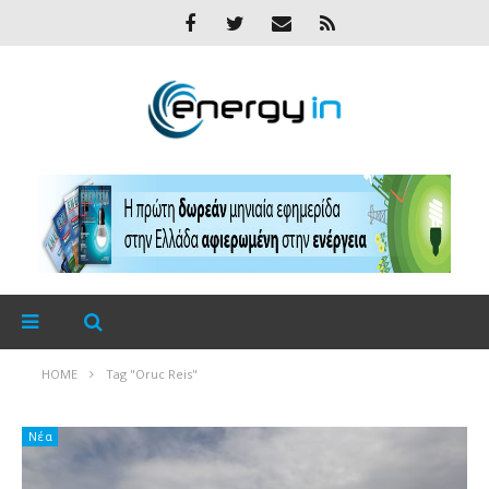
HOME
Tag "Oruc Reis"
Νέα