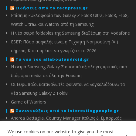
Ειδήσεις από το techpress.gr
Επίσημη κυκλοφορία των Galaxy Z Fold8 Ultra, Fold8, Flip8,
Watch Ultra2 και Watch9 από τη Samsung
Η νέα σειρά foldables της Samsung διαθέσιμη στη Vodafone
ESET: Πόσο ασφαλής είναι η Τεχνητή Νοημοσύνη (AI)
σήμερα; Και τι πρέπει να γνωρίζετε το 2026
Τα νέα του allaboutandroid.gr
Η σειρά Samsung Galaxy Z αποσπά αξιόλογες κριτικές από
διάφορα media σε όλη την Ευρώπη
Οι Ευρωπαίοι καταναλωτές φαίνεται να «αγκαλιάζουν» τα
νέα Samsung Galaxy Z Fold8
Game of Warriors
Συνεντεύξεις από το interestingpeople.gr
Andrea Battaglia, Country Manager Ιταλίας & Εμπορικός
Διευθυντής Ελλάδας, Κύπρου, Αλβανίας & Μάλτας της
We use cookies on our website to give you the most
IMOU