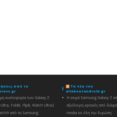
δήσεις από το
Τα νέα του
press.gr
allaboutandroid.gr
μη κυκλοφορία των Galaxy Z
Η σειρά Samsung Galaxy Z α
Ultra, Fold8, Flip8, Watch Ultra2
αξιόλογες κριτικές από διάφ
atch9 από τη Samsung
media σε όλη την Ευρώπη