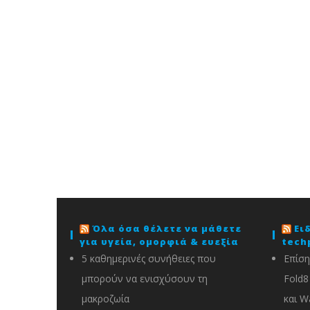
Όλα όσα θέλετε να μάθετε
Ει
για υγεία, ομορφιά & ευεξία
tech
5 καθημερινές συνήθειες που
Επίση
μπορούν να ενισχύσουν τη
Fold8 
μακροζωία
και W