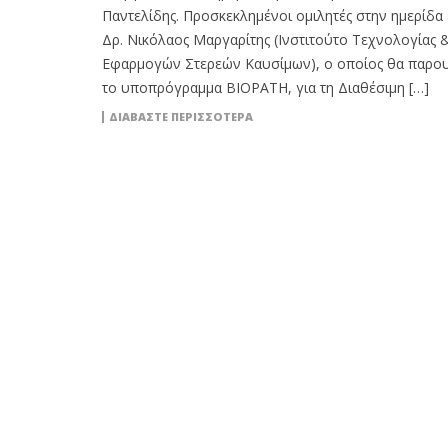
Παντελίδης. Προσκεκλημένοι ομιλητές στην ημερίδα 
Δρ. Νικόλαος Μαργαρίτης (Ινστιτούτο Τεχνολογίας 
Εφαρμογών Στερεών Καυσίμων), ο οποίος θα παρου
το υποπρόγραμμα BIOPATH, για τη Διαθέσιμη […]
ΔΙΑΒΆΣΤΕ ΠΕΡΙΣΣΌΤΕΡΑ