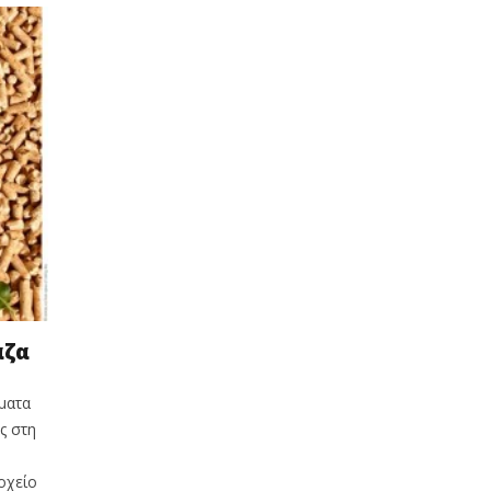
άζα
ήματα
ς στη
οχείο