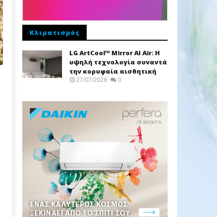
Κλιματισμός
LG ArtCool™ Mirror AI Air: Η
υψηλή τεχνολογία συναντά
την κορυφαία αισθητική
27/07/2026
0