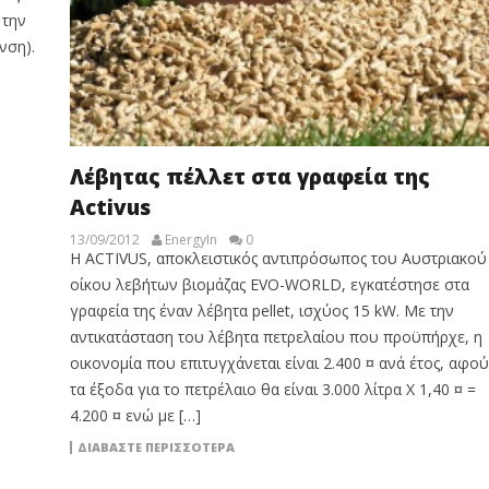
 την
νση).
Λέβητας πέλλετ στα γραφεία της
Activus
13/09/2012
EnergyIn
0
Η ACTIVUS, αποκλειστικός αντιπρόσωπος του Αυστριακού
οίκου λεβήτων βιομάζας EVO-WORLD, εγκατέστησε στα
γραφεία της έναν λέβητα pellet, ισχύος 15 kW. Με την
αντικατάσταση του λέβητα πετρελαίου που προϋπήρχε, η
οικονομία που επιτυγχάνεται είναι 2.400 ¤ ανά έτος, αφού
τα έξοδα για το πετρέλαιο θα είναι 3.000 λίτρα Χ 1,40 ¤ =
4.200 ¤ ενώ με […]
ΔΙΑΒΆΣΤΕ ΠΕΡΙΣΣΌΤΕΡΑ