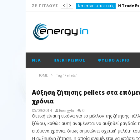
Κατασκευαστικές
ΣΕ ΤΙΤΛΟΥΣ
Νέα
Καταναλωτής
Το θέμα της ημέρας
Ισολογισμοί
ΝΈΑ
ΗΛΕΚΤΡΙΣΜΌΣ
ΦΥΣΙΚΌ ΑΈΡΙΟ
Ενεργειακές επισημάνσεις
Νέα
HOME
Tag "Pellets"
Ισολογισμοί
Αύξηση ζήτησης pellets στα επόμε
Ηλεκτρισμός
χρόνια
Νέα
05/09/2014
EnergyIn
0
Κατασκευαστικές
Θετική είναι η εικόνα για το μέλλον της ζήτησης πέλ
ξύλου, καθώς αυτή αναμένεται να αυξηθεί ραγδαία τ
επόμενα χρόνια, όπως σημειώνει σχετική μελέτη του 
Η αυξημένη ζήτηση, η οποία αναμένεται να φτάσει τ