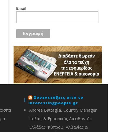
Email
Συνεντεύξεις από το
interestingpeople.gr
ποσπά
Andrea Battaglia, Country Manager
ορα
Ιταλίας & Εμπορικός Διευθυντής
Ελλάδας, Κύπρου, Αλβανίας &