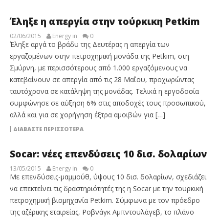
Έληξε η απεργία στην τούρκικη Petkim
02/06/2015
Energy in
0
Έληξε αργά το βράδυ της Δευτέρας η απεργία των
εργαζομένων στην πετροχημική μονάδα της Petkim, στη
Σμύρνη, με περισσότερους από 1.000 εργαζόμενους να
κατεβαίνουν σε απεργία από τις 28 Μαΐου, προχωρώντας
ταυτόχρονα σε κατάληψη της μονάδας. Τελικά η εργοδοσία
συμφώνησε σε αύξηση 6% στις αποδοχές τους προσωπικού,
αλλά και για σε χορήγηση έξτρα αμοιβών για […]
ΔΙΑΒΆΣΤΕ ΠΕΡΙΣΣΌΤΕΡΑ
Socar: νέες επενδύσεις 10 δισ. δολαρίων
13/05/2015
Energy in
0
Με επενδύσεις-μαμμούθ, ύψους 10 δισ. δολαρίων, σχεδιάζει
να επεκτείνει τις δραστηριότητές της η Socar με την τουρκική
πετροχημική βιομηχανία Petkim. Σύμφωνα με τον πρόεδρο
της αζέρικης εταιρείας, Ροβνάγκ Αμπντουλάγεβ, το πλάνο