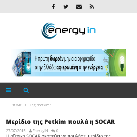
HOME
Tag "Petkim"
Μερίδιο της Petkim πουλά η SOCAR
27/07/2015
EnergyIN
0
Η αζέρικη SOCAR σκοπεύει να πουλήσει μερίδιο της