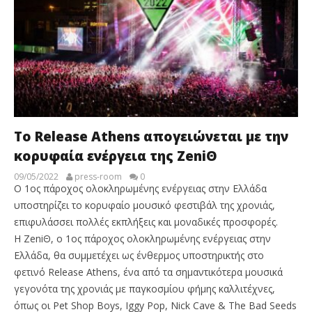
Το Release Athens απογειώνεται με την
κορυφαία ενέργεια της ZeniΘ
09/05/2022
press-room
0
Ο 1ος πάροχος ολοκληρωμένης ενέργειας στην Ελλάδα
υποστηρίζει το κορυφαίο μουσικό φεστιβάλ της χρονιάς,
επιφυλάσσει πολλές εκπλήξεις και μοναδικές προσφορές.
Η ΖeniΘ, ο 1ος πάροχος ολοκληρωμένης ενέργειας στην
Ελλάδα, θα συμμετέχει ως ένθερμος υποστηρικτής στο
φετινό Release Athens, ένα από τα σημαντικότερα μουσικά
γεγονότα της χρονιάς με παγκοσμίου φήμης καλλιτέχνες,
όπως οι Pet Shop Boys, Iggy Pop, Nick Cave & The Bad Seeds