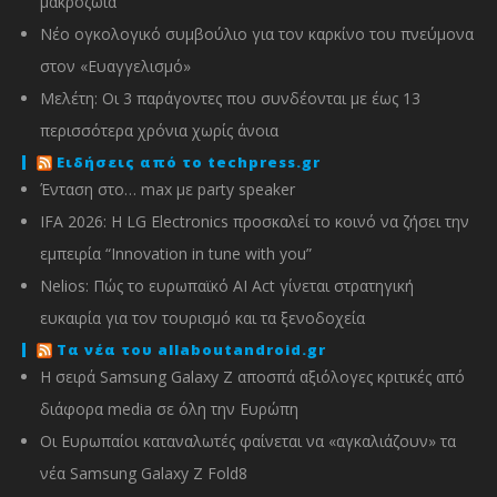
μακροζωία
Νέο ογκολογικό συμβούλιο για τον καρκίνο του πνεύμονα
στον «Ευαγγελισμό»
Μελέτη: Οι 3 παράγοντες που συνδέονται με έως 13
περισσότερα χρόνια χωρίς άνοια
Ειδήσεις από το techpress.gr
Ένταση στο… max με party speaker
IFA 2026: Η LG Electronics προσκαλεί το κοινό να ζήσει την
εμπειρία “Innovation in tune with you”
Nelios: Πώς το ευρωπαϊκό AI Act γίνεται στρατηγική
ευκαιρία για τον τουρισμό και τα ξενοδοχεία
Τα νέα του allaboutandroid.gr
Η σειρά Samsung Galaxy Z αποσπά αξιόλογες κριτικές από
διάφορα media σε όλη την Ευρώπη
Οι Ευρωπαίοι καταναλωτές φαίνεται να «αγκαλιάζουν» τα
νέα Samsung Galaxy Z Fold8