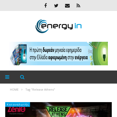
HOME
Tag "Release Athens"
Καταναλωτής