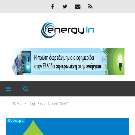
HOME
Tag "Revoil Diesel Xtra4"
Καύσιμα