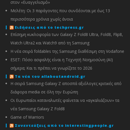
στον «Ευαγγελισμό»
Μελέτη: Οι 3 παράγοντες που συνδέονται με έως 13
περισσότερα χρόνια χωρίς άνοια
Ειδήσεις από το techpress.gr
Επίσημη κυκλοφορία των Galaxy Z Fold8 Ultra, Fold8, Flip8,
Watch Ultra2 και Watch9 από τη Samsung
Η νέα σειρά foldables της Samsung διαθέσιμη στη Vodafone
ESET: Πόσο ασφαλής είναι η Τεχνητή Νοημοσύνη (AI)
σήμερα; Και τι πρέπει να γνωρίζετε το 2026
Τα νέα του allaboutandroid.gr
Η σειρά Samsung Galaxy Z αποσπά αξιόλογες κριτικές από
διάφορα media σε όλη την Ευρώπη
Οι Ευρωπαίοι καταναλωτές φαίνεται να «αγκαλιάζουν» τα
νέα Samsung Galaxy Z Fold8
Game of Warriors
Συνεντεύξεις από το interestingpeople.gr